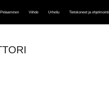
Pelaaminen
Viihde
Urheilu
Tietokoneet ja ohjelmointi
TTORI