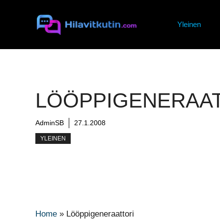
Siirry
sisältöön
Yleinen
LÖÖPPIGENERAA
AdminSB
27.1.2008
YLEINEN
Home
»
Lööppigeneraattori