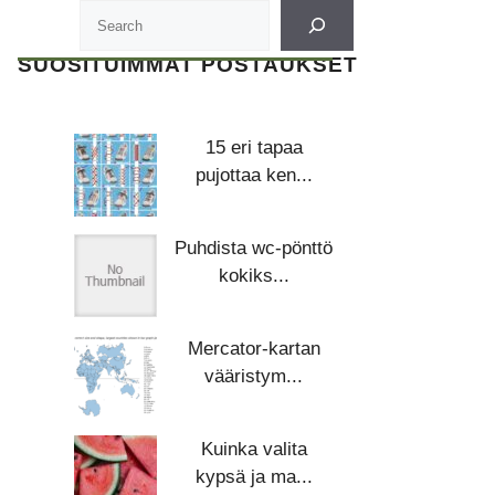
SUOSITUIMMAT POSTAUKSET
15 eri tapaa
pujottaa ken...
Puhdista wc-pönttö
kokiks...
Mercator-kartan
vääristym...
Kuinka valita
kypsä ja ma...