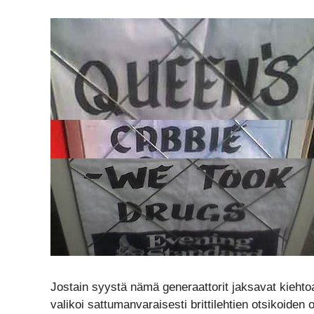
Jostain syystä nämä generaattorit jaksavat kieht
valikoi sattumanvaraisesti brittilehtien otsikoiden