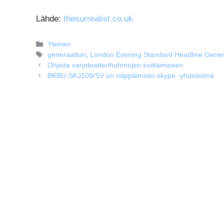
Lähde:
thesurrealist.co.uk
Kategoriat
Yleinen
Avainsanat
generaattori
,
London Evening Standard Headline Gener
Ohjeita varjoteatterihahmojen esittämiseen
BKBU-SKJ109/SV on näppäimistö-skype -yhdistelmä