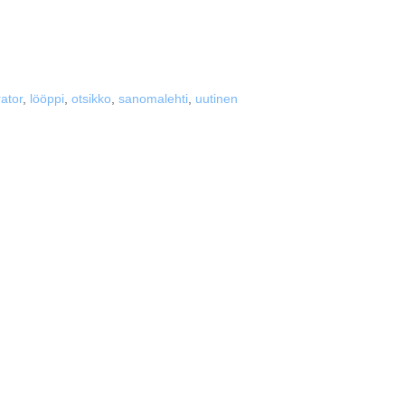
ator
,
lööppi
,
otsikko
,
sanomalehti
,
uutinen