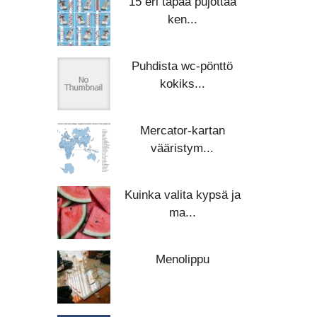
15 eri tapaa pujottaa
ken...
Puhdista wc-pönttö
kokiks...
Mercator-kartan
vääristym...
Kuinka valita kypsä ja
ma...
Menolippu