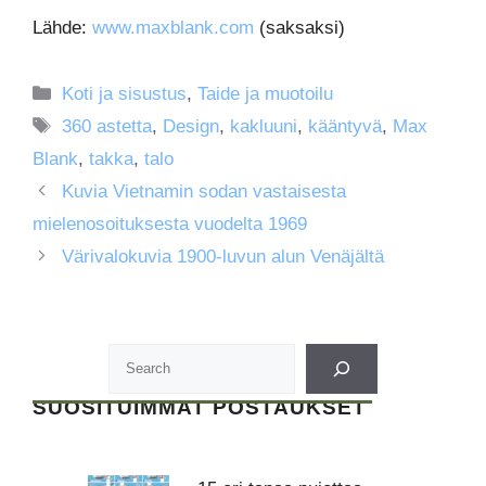
Lähde:
www.maxblank.com
(saksaksi)
Kategoriat
Koti ja sisustus
,
Taide ja muotoilu
Avainsanat
360 astetta
,
Design
,
kakluuni
,
kääntyvä
,
Max
Blank
,
takka
,
talo
Kuvia Vietnamin sodan vastaisesta
mielenosoituksesta vuodelta 1969
Värivalokuvia 1900-luvun alun Venäjältä
SUOSITUIMMAT POSTAUKSET