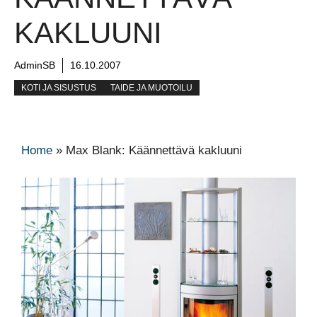
KAKLUUNI
AdminSB
16.10.2007
KOTI JA SISUSTUS
TAIDE JA MUOTOILU
Home
»
Max Blank: Käännettävä kakluuni