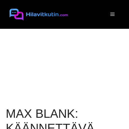
Siirry
sisältöön
Valikko
MAX BLANK:
KÄÄNNETTÄVÄ