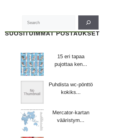
SUOSITUIMMAT POSTAUKSET
15 eri tapaa
pujottaa ken...
Puhdista wc-pönttö
kokiks...
Mercator-kartan
vääristym...