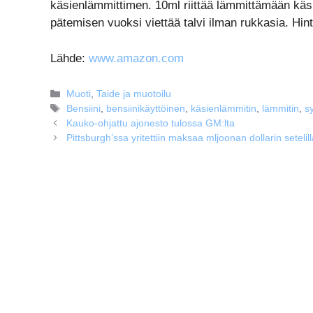
käsienlämmittimen. 10ml riittää lämmittämään käsiä 
pätemisen vuoksi viettää talvi ilman rukkasia. Hin
Lähde:
www.amazon.com
Kategoriat
Muoti
,
Taide ja muotoilu
Avainsanat
Bensiini
,
bensiinikäyttöinen
,
käsienlämmitin
,
lämmitin
,
sy
Kauko-ohjattu ajonesto tulossa GM:lta
Pittsburgh’ssa yritettiin maksaa mljoonan dollarin setelil