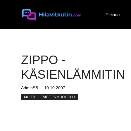
Siirry
sisältöön
Yleinen
ZIPPO -
KÄSIENLÄMMITIN
AdminSB
10.10.2007
MUOTI
TAIDE JA MUOTOILU