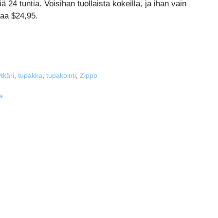
24 tuntia. Voisihan tuollaista kokeilla, ja ihan vain
taa $24,95.
tkäri
,
tupakka
,
tupakointi
,
Zippo
lä