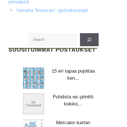
pimeässä
Yamaha Tesseract -pyöräkonsepti
SUOSITUIMMAT POSTAUKSET
15 eri tapaa pujottaa
ken...
Puhdista wc-pönttö
kokiks...
Mercator-kartan