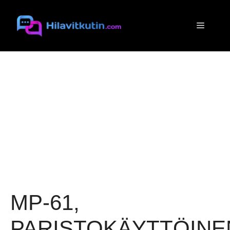
Siirry
sisältöön
Valikko
MP-61,
PARISTOKÄYTTÖINE