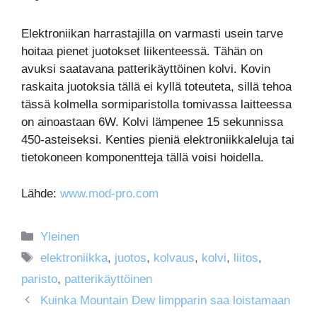
Elektroniikan harrastajilla on varmasti usein tarve
hoitaa pienet juotokset liikenteessä. Tähän on
avuksi saatavana patterikäyttöinen kolvi. Kovin
raskaita juotoksia tällä ei kyllä toteuteta, sillä tehoa
tässä kolmella sormiparistolla tomivassa laitteessa
on ainoastaan 6W. Kolvi lämpenee 15 sekunnissa
450-asteiseksi. Kenties pieniä elektroniikkaleluja tai
tietokoneen komponentteja tällä voisi hoidella.
Lähde:
www.mod-pro.com
Kategoriat
Yleinen
Avainsanat
elektroniikka
,
juotos
,
kolvaus
,
kolvi
,
liitos
,
paristo
,
patterikäyttöinen
Kuinka Mountain Dew limpparin saa loistamaan