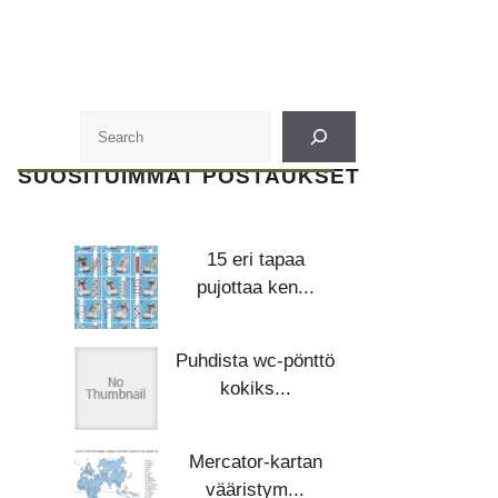
SUOSITUIMMAT POSTAUKSET
15 eri tapaa
pujottaa ken...
Puhdista wc-pönttö
kokiks...
Mercator-kartan
vääristym...