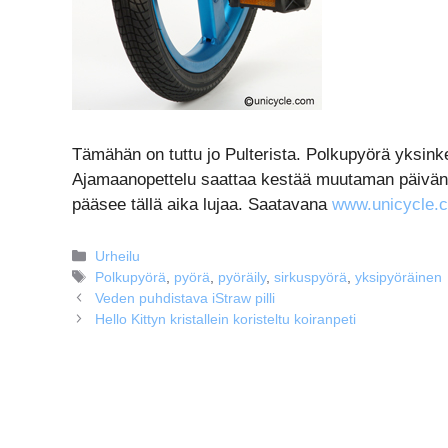
Tämähän on tuttu jo Pulterista. Polkupyörä yksinke
Ajamaanopettelu saattaa kestää muutaman päivän.
pääsee tällä aika lujaa. Saatavana
www.unicycle.
Kategoriat
Urheilu
Avainsanat
Polkupyörä
,
pyörä
,
pyöräily
,
sirkuspyörä
,
yksipyöräinen
Veden puhdistava iStraw pilli
Hello Kittyn kristallein koristeltu koiranpeti