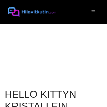
Siirry
sisältöön
Valikko
HELLO KITTYN
KRISTALLEIN