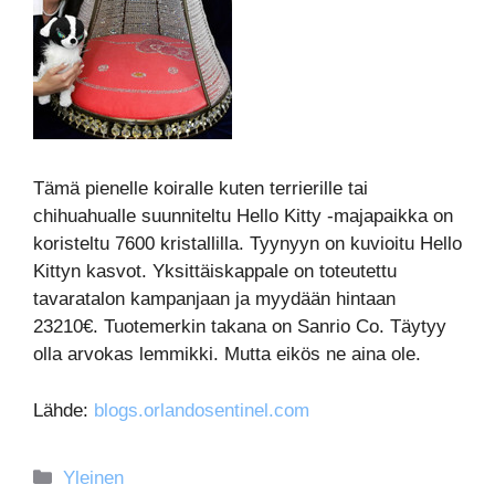
Tämä pienelle koiralle kuten terrierille tai
chihuahualle suunniteltu Hello Kitty -majapaikka on
koristeltu 7600 kristallilla. Tyynyyn on kuvioitu Hello
Kittyn kasvot. Yksittäiskappale on toteutettu
tavaratalon kampanjaan ja myydään hintaan
23210€. Tuotemerkin takana on Sanrio Co. Täytyy
olla arvokas lemmikki. Mutta eikös ne aina ole.
Lähde:
blogs.orlandosentinel.com
Kategoriat
Yleinen