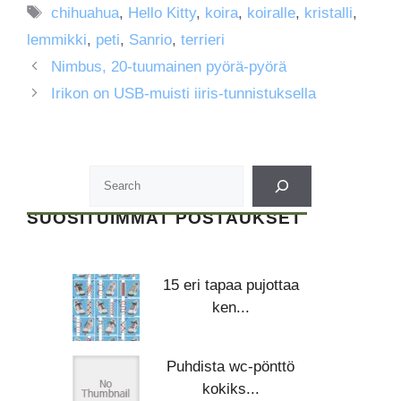
Avainsanat
chihuahua
,
Hello Kitty
,
koira
,
koiralle
,
kristalli
,
lemmikki
,
peti
,
Sanrio
,
terrieri
Nimbus, 20-tuumainen pyörä-pyörä
Irikon on USB-muisti iiris-tunnistuksella
SUOSITUIMMAT POSTAUKSET
15 eri tapaa pujottaa
ken...
Puhdista wc-pönttö
kokiks...