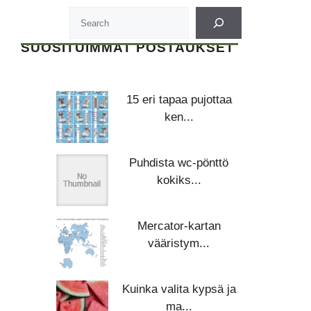
SUOSITUIMMAT POSTAUKSET
15 eri tapaa pujottaa
ken...
Puhdista wc-pönttö
kokiks...
Mercator-kartan
vääristym...
Kuinka valita kypsä ja
ma...