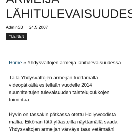
LÄHITULEVAISUUDE
AdminSB
24.5.2007
YLEINEN
Home
»
Yhdysvaltojen armeija lähitulevaisuudessa
Tällä Yhdysvaltojen armeijan tuottamalla
videopätkällä esitellään vuodelle 2014
suunniteltujen tulevaisuuden taistelujoukkojen
toimintaa.
Hyvin on tässäkin pätkässä otettu Hollywoodista
mallia. Eiköhän tätä yläasteilla näyttämällä saada
Yhdysvaltojen armeijan värväys taas vetämään!