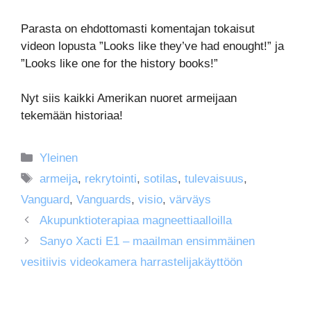
Parasta on ehdottomasti komentajan tokaisut
videon lopusta ”Looks like they’ve had enought!” ja
”Looks like one for the history books!”
Nyt siis kaikki Amerikan nuoret armeijaan
tekemään historiaa!
Kategoriat
Yleinen
Avainsanat
armeija
,
rekrytointi
,
sotilas
,
tulevaisuus
,
Vanguard
,
Vanguards
,
visio
,
värväys
Akupunktioterapiaa magneettiaalloilla
Sanyo Xacti E1 – maailman ensimmäinen
vesitiivis videokamera harrastelijakäyttöön