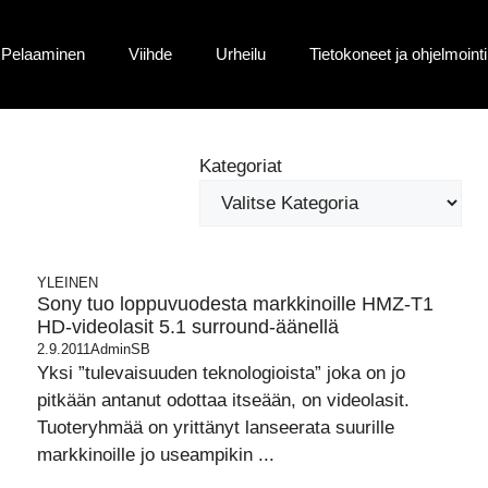
Pelaaminen
Viihde
Urheilu
Tietokoneet ja ohjelmointi
Kategoriat
YLEINEN
Sony tuo loppuvuodesta markkinoille HMZ-T1
HD-videolasit 5.1 surround-äänellä
2.9.2011
AdminSB
Yksi ”tulevaisuuden teknologioista” joka on jo
pitkään antanut odottaa itseään, on videolasit.
Tuoteryhmää on yrittänyt lanseerata suurille
markkinoille jo useampikin ...