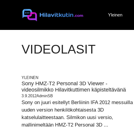
Siirry
sisältöön
Yleinen
VIDEOLASIT
YLEINEN
Sony HMZ-T2 Personal 3D Viewer -
videosilmikko Hilavitkuttimen käpisteltävänä
3.9.2012
AdminSB
Sony on juuri esitellyt Berliinin IFA 2012 messuilla
uuden version henkilökohtaisesta 3D
katselulaitteestaan. Silmikon uusi versio,
mallinimeltään HMZ-T2 Personal 3D ...