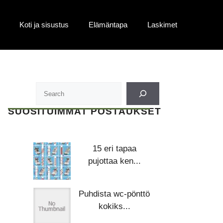
Koti ja sisustus
Elämäntapa
Laskimet
SUOSITUIMMAT POSTAUKSET
15 eri tapaa
pujottaa ken...
Puhdista wc-pönttö
kokiks...