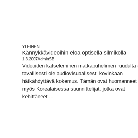
YLEINEN
Kännykkävideoihin eloa optisella silmikolla
1.3.2007
AdminSB
Videoiden katseleminen matkapuhelimen ruudulta 
tavallisesti ole audiovisuaalisesti kovinkaan
hätkähdyttävä kokemus. Tämän ovat huomanneet
myös Korealaisessa suunnittelijat, jotka ovat
kehittäneet ...