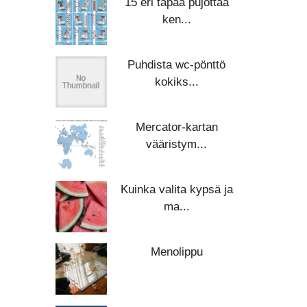
15 eri tapaa pujottaa
ken...
Puhdista wc-pönttö
kokiks...
Mercator-kartan
vääristym...
Kuinka valita kypsä ja
ma...
Menolippu