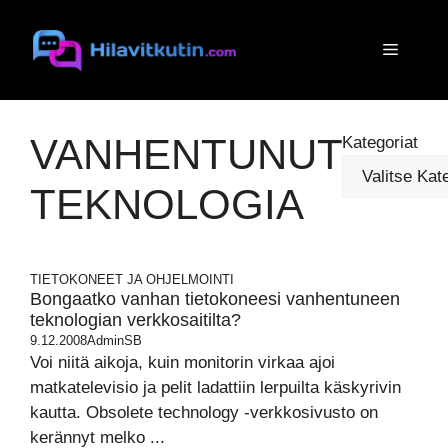
Siirry
sisältöön
Valikko
VANHENTUNUT
Kategoriat
TEKNOLOGIA
TIETOKONEET JA OHJELMOINTI
Bongaatko vanhan tietokoneesi vanhentuneen
teknologian verkkosaitilta?
9.12.2008
AdminSB
Voi niitä aikoja, kuin monitorin virkaa ajoi
matkatelevisio ja pelit ladattiin lerpuilta käskyrivin
kautta. Obsolete technology -verkkosivusto on
kerännyt melko ...