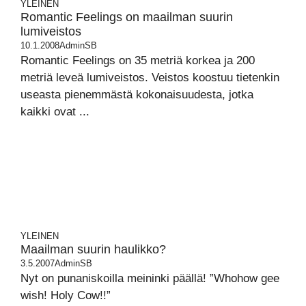
YLEINEN
Romantic Feelings on maailman suurin
lumiveistos
10.1.2008
AdminSB
Romantic Feelings on 35 metriä korkea ja 200
metriä leveä lumiveistos. Veistos koostuu tietenkin
useasta pienemmästä kokonaisuudesta, jotka
kaikki ovat ...
YLEINEN
Maailman suurin haulikko?
3.5.2007
AdminSB
Nyt on punaniskoilla meininki päällä! ”Whohow gee
wish! Holy Cow!!”