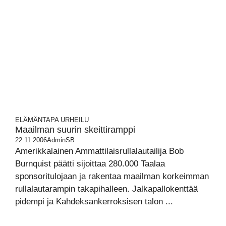
ELÄMÄNTAPA
URHEILU
Maailman suurin skeittiramppi
22.11.2006
AdminSB
Amerikkalainen Ammattilaisrullalautailija Bob
Burnquist päätti sijoittaa 280.000 Taalaa
sponsoritulojaan ja rakentaa maailman korkeimman
rullalautarampin takapihalleen. Jalkapallokenttää
pidempi ja Kahdeksankerroksisen talon ...