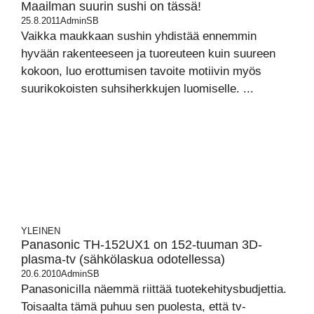
Maailman suurin sushi on tässä!
25.8.2011
AdminSB
Vaikka maukkaan sushin yhdistää ennemmin
hyvään rakenteeseen ja tuoreuteen kuin suureen
kokoon, luo erottumisen tavoite motiivin myös
suurikokoisten suhsiherkkujen luomiselle. ...
YLEINEN
Panasonic TH-152UX1 on 152-tuuman 3D-
plasma-tv (sähkölaskua odotellessa)
20.6.2010
AdminSB
Panasonicilla näemmä riittää tuotekehitysbudjettia.
Toisaalta tämä puhuu sen puolesta, että tv-