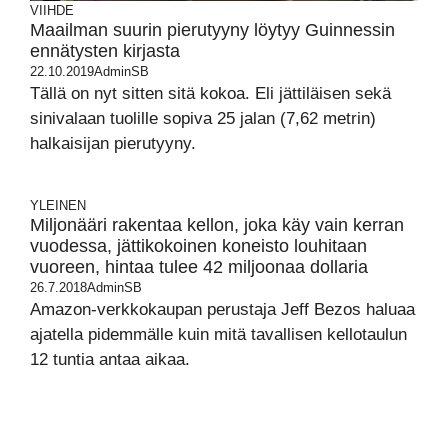
VIIHDE
Maailman suurin pierutyyny löytyy Guinnessin
ennätysten kirjasta
22.10.2019
AdminSB
Tällä on nyt sitten sitä kokoa. Eli jättiläisen sekä
sinivalaan tuolille sopiva 25 jalan (7,62 metrin)
halkaisijan pierutyyny.
YLEINEN
Miljonääri rakentaa kellon, joka käy vain kerran
vuodessa, jättikokoinen koneisto louhitaan
vuoreen, hintaa tulee 42 miljoonaa dollaria
26.7.2018
AdminSB
Amazon-verkkokaupan perustaja Jeff Bezos haluaa
ajatella pidemmälle kuin mitä tavallisen kellotaulun
12 tuntia antaa aikaa.