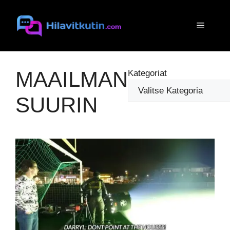
Siirry
sisältöön
Valikko
MAAILMAN
Kategoriat
SUURIN