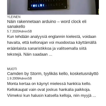
YLEINEN
Näin rakennetaan arduino – word clock eli
sanakello
5.7.2020
AdminSB
Kun tehdään analyysiä englannin kielestä, voidaan
havaita, että kellonajan voi muodostaa käyttämällä
eräänlaista sanaristikkoa ja valitsemalla siitä
tekstejä. Näin saadaan ...
MUOTI
Camden by Storm, tyylikäs kello, kosketusnäyttö
1.9.2009
AdminSB
Monta kertaa on käynyt mielessä hankkia kello.
Kellokaupat vain ovat joskus hankalia paikkoja.
Viimeksi kun halusin katsella kelloja, niin myyjä ...