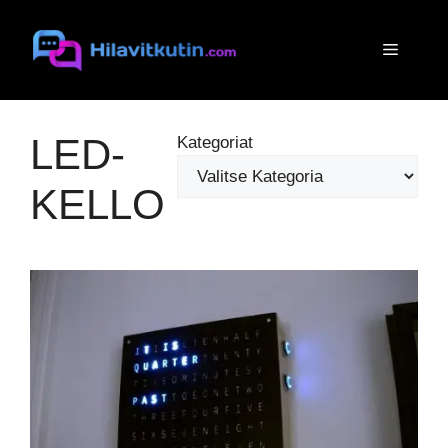
Siirry
sisältöön
Valikko
LED-
Kategoriat
KELLO