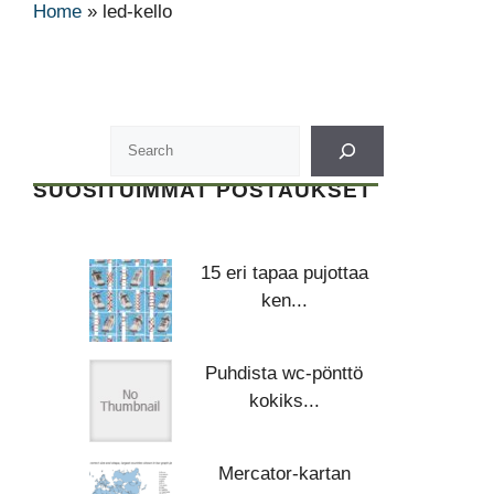
Home
»
led-kello
SUOSITUIMMAT POSTAUKSET
15 eri tapaa pujottaa
ken...
Puhdista wc-pönttö
kokiks...
Mercator-kartan