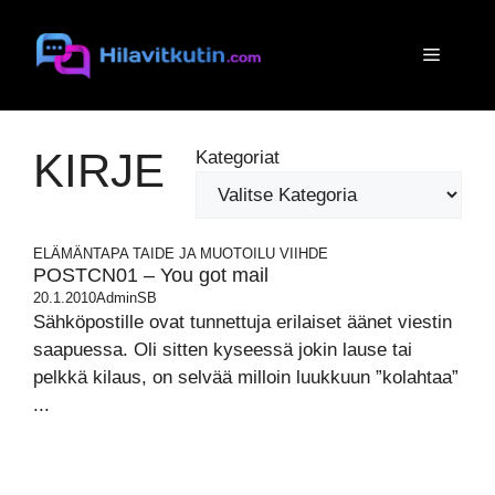
Siirry
sisältöön
Valikko
KIRJE
Kategoriat
ELÄMÄNTAPA
TAIDE JA MUOTOILU
VIIHDE
POSTCN01 – You got mail
20.1.2010
AdminSB
Sähköpostille ovat tunnettuja erilaiset äänet viestin
saapuessa. Oli sitten kyseessä jokin lause tai
pelkkä kilaus, on selvää milloin luukkuun ”kolahtaa”
...