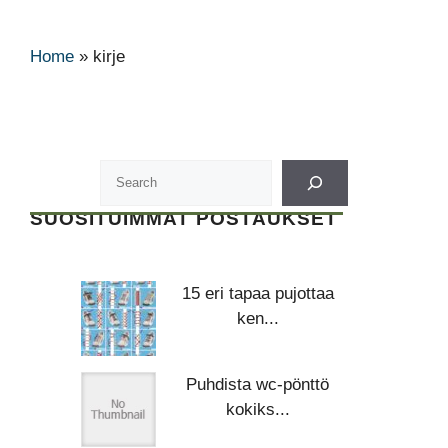
Home
»
kirje
SUOSITUIMMAT POSTAUKSET
15 eri tapaa pujottaa
ken...
Puhdista wc-pönttö
kokiks...