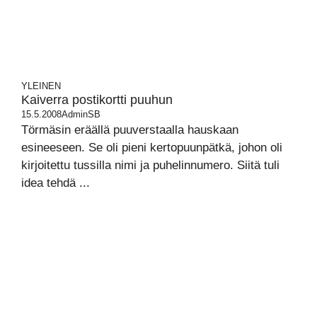
YLEINEN
Kaiverra postikortti puuhun
15.5.2008
AdminSB
Törmäsin eräällä puuverstaalla hauskaan
esineeseen. Se oli pieni kertopuunpätkä, johon oli
kirjoitettu tussilla nimi ja puhelinnumero. Siitä tuli
idea tehdä ...