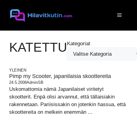
Siirry
sisältöön
Valikko
KATETTU
Kategoriat
YLEINEN
Pimp my Scooter, japanilaisia skoottereita
24.5.2008
AdminSB
Uskomattomia nämä Japanilaiset viritetyt
skootterit. Enpä olisi arvannut, että tällaisiakin
rakennetaan. Pariisissakin on jotenkin hassua, että
skoottereita on melkein enemmän ...