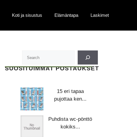
Koti ja sisustus
Elämäntapa
Laskimet
SUOSITUIMMAT POSTAUKSET
15 eri tapaa
pujottaa ken...
Puhdista wc-pönttö
kokiks...