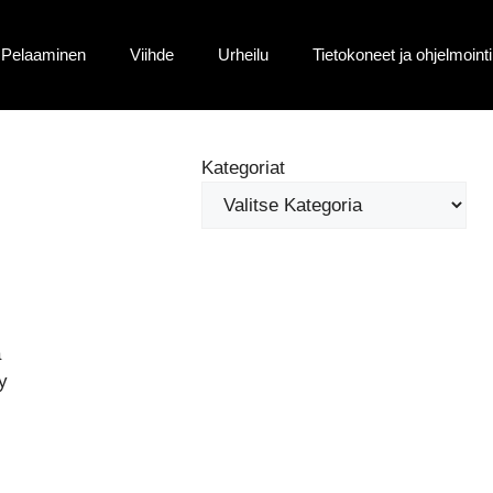
Pelaaminen
Viihde
Urheilu
Tietokoneet ja ohjelmointi
Kategoriat
a
y