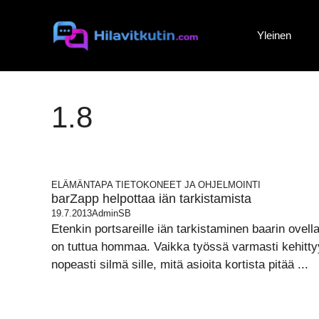
Siirry
sisältöön
Yleinen
1.8
ELÄMÄNTAPA
TIETOKONEET JA OHJELMOINTI
barZapp helpottaa iän tarkistamista
19.7.2013
AdminSB
Etenkin portsareille iän tarkistaminen baarin ovell
on tuttua hommaa. Vaikka työssä varmasti kehitty
nopeasti silmä sille, mitä asioita kortista pitää ...