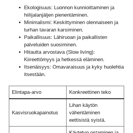
Ekologisuus: Luonnon kunnioittaminen ja
hiilijalanjäljen pienentäminen.
Minimalismi: Keskittyminen olennaiseen ja
turhan tavaran karsiminen.
Paikallisuus: Lähiruoan ja paikallisten
palveluiden suosiminen.
Hitautta arvostava (Slow living):
Kiireettömyys ja hetkessä eläminen.
Itsenäisyys: Omavaraisuus ja kyky huolehtia
itsestään.
Elintapa-arvo
Konkreettinen teko
Lihan käytön
Kasvisruokapainotus
vähentäminen
eettisistä syistä.
Käytetyn ostaminen ja