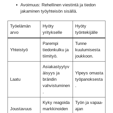
Avoimuus: Rehellinen viestintä ja tiedon
jakaminen työyhteisön sisällä.
Työelämän
Hyöty
Hyöty
arvo
yritykselle
työntekijälle
Parempi
Tunne
Yhteistyö
tiedonkulku ja
kuulumisesta
tiimityö.
joukkoon.
Asiakastyytyv
äisyys ja
Ylpeys omasta
Laatu
brändin
työpanoksesta
vahvistuminen
.
.
Kyky reagoida
Työn ja vapaa-
Joustavuus
markkinoiden
ajan