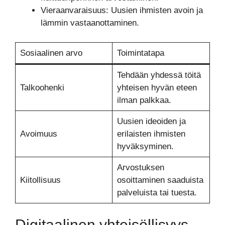
Vieraanvaraisuus: Uusien ihmisten avoin ja
lämmin vastaanottaminen.
Sosiaalinen arvo
Toimintatapa
Tehdään yhdessä töitä
Talkoohenki
yhteisen hyvän eteen
ilman palkkaa.
Uusien ideoiden ja
Avoimuus
erilaisten ihmisten
hyväksyminen.
Arvostuksen
Kiitollisuus
osoittaminen saaduista
palveluista tai tuesta.
Digitaalinen yhteisöllisyys