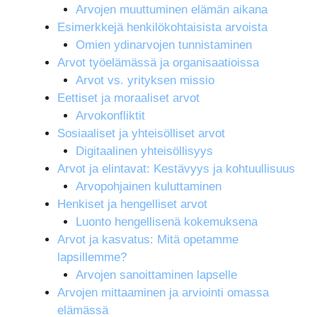
Arvojen muuttuminen elämän aikana
Esimerkkejä henkilökohtaisista arvoista
Omien ydinarvojen tunnistaminen
Arvot työelämässä ja organisaatioissa
Arvot vs. yrityksen missio
Eettiset ja moraaliset arvot
Arvokonfliktit
Sosiaaliset ja yhteisölliset arvot
Digitaalinen yhteisöllisyys
Arvot ja elintavat: Kestävyys ja kohtuullisuus
Arvopohjainen kuluttaminen
Henkiset ja hengelliset arvot
Luonto hengellisenä kokemuksena
Arvot ja kasvatus: Mitä opetamme
lapsillemme?
Arvojen sanoittaminen lapselle
Arvojen mittaaminen ja arviointi omassa
elämässä