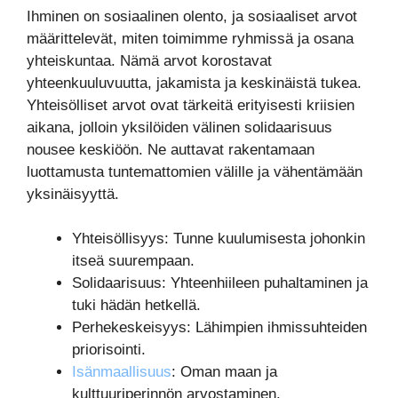
Ihminen on sosiaalinen olento, ja sosiaaliset arvot
määrittelevät, miten toimimme ryhmissä ja osana
yhteiskuntaa. Nämä arvot korostavat
yhteenkuuluvuutta, jakamista ja keskinäistä tukea.
Yhteisölliset arvot ovat tärkeitä erityisesti kriisien
aikana, jolloin yksilöiden välinen solidaarisuus
nousee keskiöön. Ne auttavat rakentamaan
luottamusta tuntemattomien välille ja vähentämään
yksinäisyyttä.
Yhteisöllisyys: Tunne kuulumisesta johonkin
itseä suurempaan.
Solidaarisuus: Yhteenhiileen puhaltaminen ja
tuki hädän hetkellä.
Perhekeskeisyys: Lähimpien ihmissuhteiden
priorisointi.
Isänmaallisuus
: Oman maan ja
kulttuuriperinnön arvostaminen.