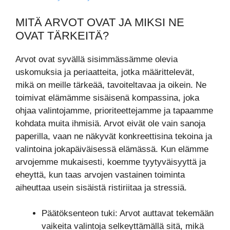
MITÄ ARVOT OVAT JA MIKSI NE
OVAT TÄRKEITÄ?
Arvot ovat syvällä sisimmässämme olevia
uskomuksia ja periaatteita, jotka määrittelevät,
mikä on meille tärkeää, tavoiteltavaa ja oikein. Ne
toimivat elämämme sisäisenä kompassina, joka
ohjaa valintojamme, prioriteettejamme ja tapaamme
kohdata muita ihmisiä. Arvot eivät ole vain sanoja
paperilla, vaan ne näkyvät konkreettisina tekoina ja
valintoina jokapäiväisessä elämässä. Kun elämme
arvojemme mukaisesti, koemme tyytyväisyyttä ja
eheyttä, kun taas arvojen vastainen toiminta
aiheuttaa usein sisäistä ristiriitaa ja stressiä.
Päätöksenteon tuki: Arvot auttavat tekemään
vaikeita valintoja selkeyttämällä sitä, mikä