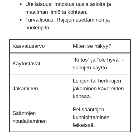
Uteliaisuus: Innostus uusia asioita ja
maailman ilmiöitä kohtaan.
Turvallisuus: Rajojen asettaminen ja
huolenpito.
Kasvatusarvo
Miten se näkyy?
”Kiitos” ja ”ole hyvä” -
Käytöstavat
sanojen käyttö.
Lelujen tai herkkujen
Jakaminen
jakaminen kavereiden
kanssa.
Pelisääntöjen
Sääntöjen
kunnioittaminen
noudattaminen
leikeissä.