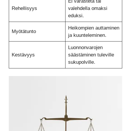
Ei varasteta tai
Rehellisyys
valehdella omaksi
eduksi.
Heikompien auttaminen
Myötätunto
ja kuunteleminen.
Luonnonvarojen
Kestävyys
säästäminen tuleville
sukupolville.