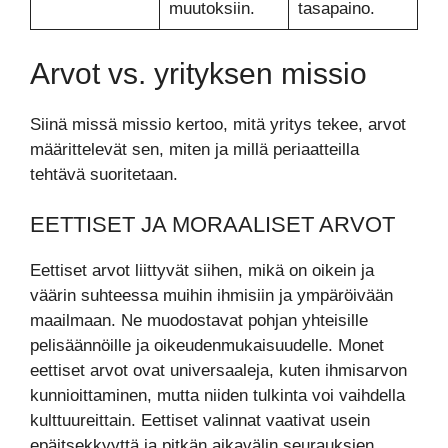
muutoksiin.
tasapaino.
Arvot vs. yrityksen missio
Siinä missä missio kertoo, mitä yritys tekee, arvot
määrittelevät sen, miten ja millä periaatteilla
tehtävä suoritetaan.
EETTISET JA MORAALISET ARVOT
Eettiset arvot liittyvät siihen, mikä on oikein ja
väärin suhteessa muihin ihmisiin ja ympäröivään
maailmaan. Ne muodostavat pohjan yhteisille
pelisäännöille ja oikeudenmukaisuudelle. Monet
eettiset arvot ovat universaaleja, kuten ihmisarvon
kunnioittaminen, mutta niiden tulkinta voi vaihdella
kulttuureittain. Eettiset valinnat vaativat usein
epäitsekkyyttä ja pitkän aikavälin seurauksien