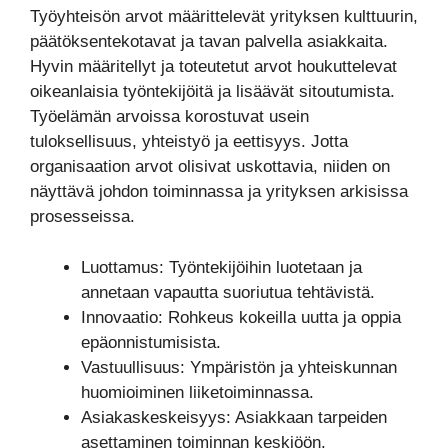
Työyhteisön arvot määrittelevät yrityksen kulttuurin,
päätöksentekotavat ja tavan palvella asiakkaita.
Hyvin määritellyt ja toteutetut arvot houkuttelevat
oikeanlaisia työntekijöitä ja lisäävät sitoutumista.
Työelämän arvoissa korostuvat usein
tuloksellisuus, yhteistyö ja eettisyys. Jotta
organisaation arvot olisivat uskottavia, niiden on
näyttävä johdon toiminnassa ja yrityksen arkisissa
prosesseissa.
Luottamus: Työntekijöihin luotetaan ja
annetaan vapautta suoriutua tehtävistä.
Innovaatio: Rohkeus kokeilla uutta ja oppia
epäonnistumisista.
Vastuullisuus: Ympäristön ja yhteiskunnan
huomioiminen liiketoiminnassa.
Asiakaskeskeisyys: Asiakkaan tarpeiden
asettaminen toiminnan keskiöön.