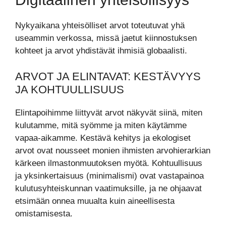
Nykyaikana yhteisölliset arvot toteutuvat yhä
useammin verkossa, missä jaetut kiinnostuksen
kohteet ja arvot yhdistävät ihmisiä globaalisti.
ARVOT JA ELINTAVAT: KESTÄVYYS
JA KOHTUULLISUUS
Elintapoihimme liittyvät arvot näkyvät siinä, miten
kulutamme, mitä syömme ja miten käytämme
vapaa-aikamme. Kestävä kehitys ja ekologiset
arvot ovat nousseet monien ihmisten arvohierarkian
kärkeen ilmastonmuutoksen myötä. Kohtuullisuus
ja yksinkertaisuus (minimalismi) ovat vastapainoa
kulutusyhteiskunnan vaatimuksille, ja ne ohjaavat
etsimään onnea muualta kuin aineellisesta
omistamisesta.