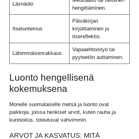
Meditaatio tai tietoinen
Läsnäolo
hengittäminen.
Päiväkirjan
Itsetuntemus
kirjoittaminen ja
itsereflektio.
Vapaaehtoistyö tai
Lähimmäisenrakkaus
pyyteetön auttaminen.
Luonto hengellisenä
kokemuksena
Monelle suomalaiselle metsä ja luonto ovat
paikkoja, joissa henkiset arvot, kuten rauha ja
kunnioitus, toteutuvat vahvimmin.
ARVOT JA KASVATUS: MITÄ