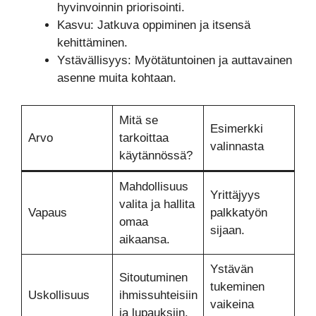
hyvinvoinnin priorisointi.
Kasvu: Jatkuva oppiminen ja itsensä
kehittäminen.
Ystävällisyys: Myötätuntoinen ja auttavainen
asenne muita kohtaan.
Mitä se
Esimerkki
Arvo
tarkoittaa
valinnasta
käytännössä?
Mahdollisuus
Yrittäjyys
valita ja hallita
Vapaus
palkkatyön
omaa
sijaan.
aikaansa.
Ystävän
Sitoutuminen
tukeminen
Uskollisuus
ihmissuhteisiin
vaikeina
ja lupauksiin.