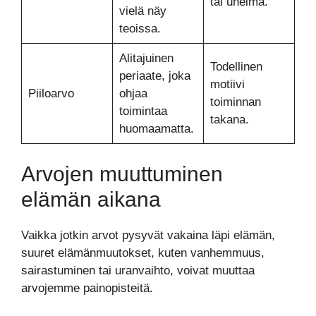
tai unelma.
vielä näy
teoissa.
Alitajuinen
Todellinen
periaate, joka
motiivi
Piiloarvo
ohjaa
toiminnan
toimintaa
takana.
huomaamatta.
Arvojen muuttuminen
elämän aikana
Vaikka jotkin arvot pysyvät vakaina läpi elämän,
suuret elämänmuutokset, kuten vanhemmuus,
sairastuminen tai uranvaihto, voivat muuttaa
arvojemme painopisteitä.