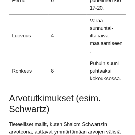
Perhe
6
puhelimen klo
17-20.
Varaa
sunnuntai-
Luovuus
4
iltapäivä
maalaamiseen
.
Puhuin suuni
Rohkeus
8
puhtaaksi
kokouksessa.
Arvotutkimukset (esim.
Schwartz)
Tieteelliset mallit, kuten Shalom Schwartzin
arvoteoria, auttavat ymmärtämään arvojen välisiä