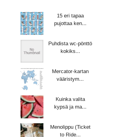
15 eri tapaa
pujottaa ken...
Puhdista wc-pönttö
kokiks...
Mercator-kartan
vääristym...
Kuinka valita
kypsä ja ma...
Menolippu (Ticket
to Ride...