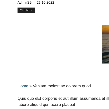
AdminSB
26.10.2022
YLEINEN
Home
»
Veniam molestiae dolorem quod
Quis quo eEt corporis et aut illum assumenda et 
labore aliquid qui facere placeat