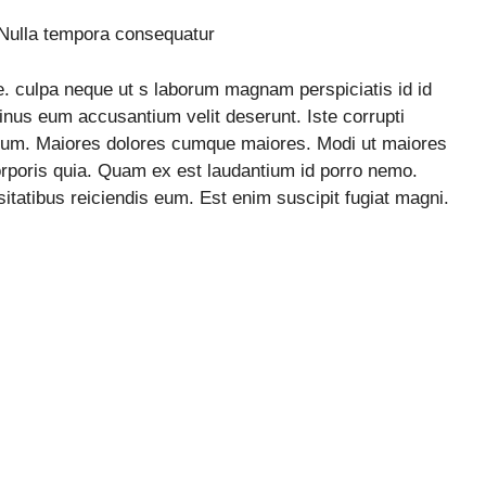
 Nulla tempora consequatur
e. culpa neque ut s laborum magnam perspiciatis id id
 minus eum accusantium velit deserunt. Iste corrupti
strum. Maiores dolores cumque maiores. Modi ut maiores
orporis quia. Quam ex est laudantium id porro nemo.
itatibus reiciendis eum. Est enim suscipit fugiat magni.