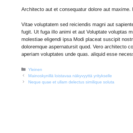
Architecto aut et consequatur dolore aut maxime.
Vitae voluptatem sed reiciendis magni aut sapient
fugit. Ut fuga illo animi et aut Voluptate voluptas
molestiae eligendi ipsa Modi placeat suscipit no
doloremque aspernatursit quod. Vero architecto c
aperiam voluptates unde quas. aliquid esse necess
Kategoriat
Yleinen
Mainoskynillä loistavaa näkyvyyttä yritykselle
Neque quae et ullam delectus similique soluta