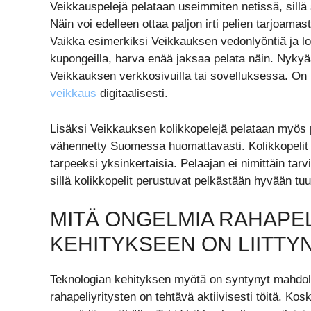
Veikkauspelejä pelataan useimmiten netissä, sillä
Näin voi edelleen ottaa paljon irti pelien tarjoamas
Vaikka esimerkiksi Veikkauksen vedonlyöntiä ja lo
kupongeilla, harva enää jaksaa pelata näin. Nykyä
Veikkauksen verkkosivuilla tai sovelluksessa. On p
veikkaus
digitaalisesti.
Lisäksi Veikkauksen kolikkopelejä pelataan myös p
vähennetty Suomessa huomattavasti. Kolikkopelit ov
tarpeeksi yksinkertaisia. Pelaajan ei nimittäin tar
sillä kolikkopelit perustuvat pelkästään hyvään tuur
MITÄ ONGELMIA RAHAPEL
KEHITYKSEEN ON LIITTY
Teknologian kehityksen myötä on syntynyt mahdoll
rahapeliyritysten on tehtävä aktiivisesti töitä. Ko