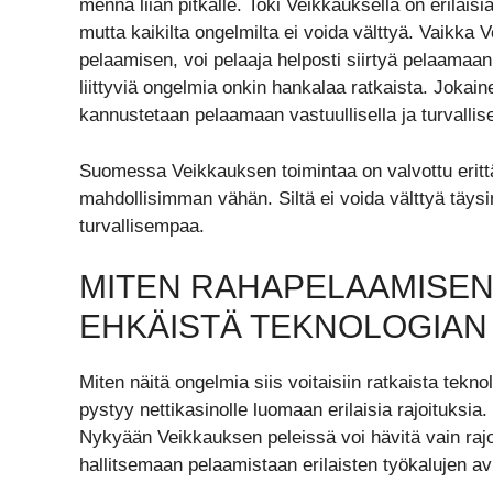
mennä liian pitkälle. Toki Veikkauksella on erilaisi
mutta kaikilta ongelmilta ei voida välttyä. Vaikka
pelaamisen, voi pelaaja helposti siirtyä pelaamaan
liittyviä ongelmia onkin hankalaa ratkaista. Jokaine
kannustetaan pelaamaan vastuullisella ja turvallisel
Suomessa Veikkauksen toimintaa on valvottu erittäi
mahdollisimman vähän. Siltä ei voida välttyä täys
turvallisempaa.
MITEN RAHAPELAAMISEN 
EHKÄISTÄ TEKNOLOGIAN
Miten näitä ongelmia siis voitaisiin ratkaista tekn
pystyy nettikasinolle luomaan erilaisia rajoituksia. 
Nykyään Veikkauksen peleissä voi hävitä vain rajoi
hallitsemaan pelaamistaan erilaisten työkalujen av