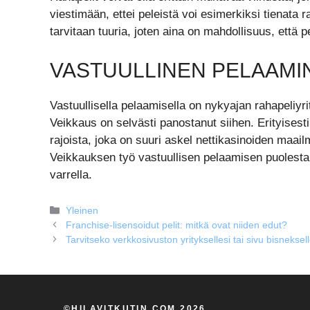
viestimään, ettei peleistä voi esimerkiksi tienata
tarvitaan tuuria, joten aina on mahdollisuus, että 
VASTUULLINEN PELAAMI
Vastuullisella pelaamisella on nykyajan rahapeliyrit
Veikkaus on selvästi panostanut siihen. Erityisesti
rajoista, joka on suuri askel nettikasinoiden maail
Veikkauksen työ vastuullisen pelaamisen puolesta 
varrella.
Kategoriat
Yleinen
Franchise-lisensoidut pelit: mitkä ovat niiden edut?
Tarvitseko verkkosivuston yrityksellesi tai sivu bisneksel
©HILAVITKUTIN.COM 2026