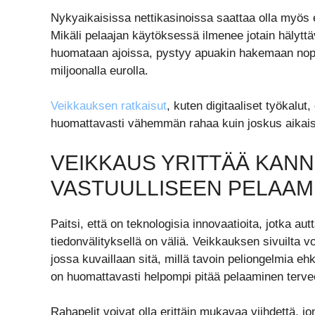
Nykyaikaisissa nettikasinoissa saattaa olla myös e
Mikäli pelaajan käytöksessä ilmenee jotain hälyttäv
huomataan ajoissa, pystyy apuakin hakemaan nope
miljoonalla eurolla.
Veikkauksen ratkaisut
, kuten digitaaliset työkalut
huomattavasti vähemmän rahaa kuin joskus aikai
VEIKKAUS YRITTÄÄ KANN
VASTUULLISEEN PELAAM
Paitsi, että on teknologisia innovaatioita, jotka 
tiedonvälityksellä on väliä. Veikkauksen sivuilta v
jossa kuvaillaan sitä, millä tavoin peliongelmia eh
on huomattavasti helpompi pitää pelaaminen tervee
Rahapelit voivat olla erittäin mukavaa viihdettä, 