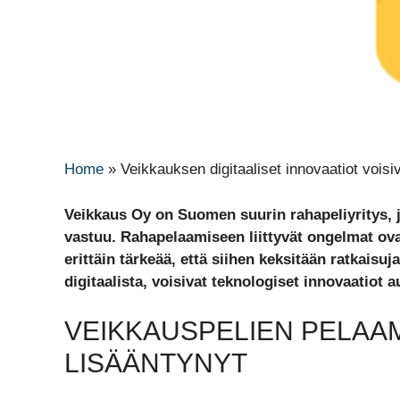
Home
»
Veikkauksen digitaaliset innovaatiot vois
Veikkaus Oy on Suomen suurin rahapeliyritys, j
vastuu. Rahapelaamiseen liittyvät ongelmat ovat
erittäin tärkeää, että siihen keksitään ratkais
digitaalista, voisivat teknologiset innovaatiot a
VEIKKAUSPELIEN PELAA
LISÄÄNTYNYT