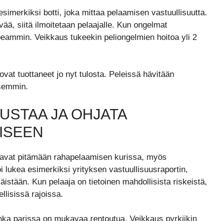
simerkiksi botti, joka mittaa pelaamisen vastuullisuutta.
ää, siitä ilmoitetaan pelaajalle. Kun ongelmat
ammin. Veikkaus tukeekin peliongelmien hoitoa yli 2
, ovat tuottaneet jo nyt tulosta. Peleissä hävitään
semmin.
USTAA JA OHJATA
ISEEN
auttavat pitämään rahapelaamisen kurissa, myös
oi lukea esimerkiksi yrityksen vastuullisuusraportin,
käistään. Kun pelaaja on tietoinen mahdollisista riskeistä,
llisissä rajoissa.
jonka parissa on mukavaa rentoutua. Veikkaus pyrkiikin