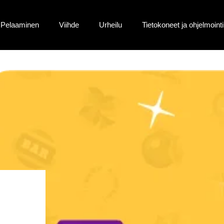
Pelaaminen
Viihde
Urheilu
Tietokoneet ja ohjelmointi