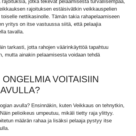
a rajoituksia, jotka tekevät pelaamisesta turvallisempaa,
 Veikkauksen rajoituksen estäisivätkin veikkauspelien
 toiselle nettikasinolle. Tämän takia rahapelaamiseen
n yritys on itse vastuussa siitä, että pelaajia
la tavalla.
n tarkasti, jotta rahojen väärinkäyttöä tapahtuu
in, mutta ainakin pelaamisesta voidaan tehdä
ONGELMIA VOITAISIIN
 AVULLA?
ologian avulla? Ensinnäkin, kuten Veikkaus on tehnytkin,
Näin pelioikeus umpeutuu, mikäli tietty raja ylittyy.
tetun määrän rahaa ja lisäksi pelaaja pystyy itse
ulla.