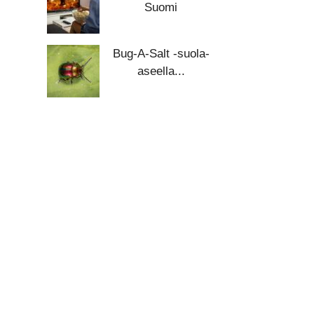
Suomi
Bug-A-Salt -suola-
aseella...