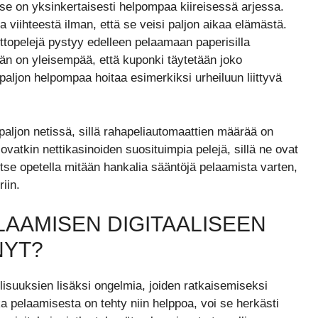
 se on yksinkertaisesti helpompaa kiireisessä arjessa.
ta viihteestä ilman, että se veisi paljon aikaa elämästä.
ttopelejä pystyy edelleen pelaamaan paperisilla
än on yleisempää, että kuponki täytetään joko
aljon helpompaa hoitaa esimerkiksi urheiluun liittyvä
aljon netissä, sillä rahapeliautomaattien määrää on
atkin nettikasinoiden suosituimpia pelejä, sillä ne ovat
vitse opetella mitään hankalia sääntöjä pelaamista varten,
iin.
AAMISEN DIGITAALISEEN
NYT?
isuuksien lisäksi ongelmia, joiden ratkaisemiseksi
ska pelaamisesta on tehty niin helppoa, voi se herkästi