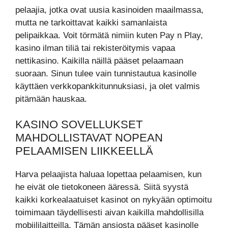
pelaajia, jotka ovat uusia kasinoiden maailmassa,
mutta ne tarkoittavat kaikki samanlaista
pelipaikkaa. Voit törmätä nimiin kuten Pay n Play,
kasino ilman tiliä tai rekisteröitymis vapaa
nettikasino. Kaikilla näillä pääset pelaamaan
suoraan. Sinun tulee vain tunnistautua kasinolle
käyttäen verkkopankkitunnuksiasi, ja olet valmis
pitämään hauskaa.
KASINO SOVELLUKSET
MAHDOLLISTAVAT NOPEAN
PELAAMISEN LIIKKEELLÄ
Harva pelaajista haluaa lopettaa pelaamisen, kun
he eivät ole tietokoneen ääressä. Siitä syystä
kaikki korkealaatuiset kasinot on nykyään optimoitu
toimimaan täydellisesti aivan kaikilla mahdollisilla
mobiililaitteilla. Tämän ansiosta pääset kasinolle