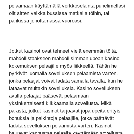
pelaamaan käyttämällä verkkoselainta puhelimellasi
olit sitten vaikka bussissa matkalla töihin, tai
pankissa jonottamassa vuoroasi.
Jotkut kasinot ovat tehneet vielä enemmän töitä,
mahdollistaakseen mahdollisimman upean kasino
kokemuksen pelaajille myös liikkeellä. Tähän he
pyrkivät luomalla sovelluksen pelaamista varten,
jonka pelaajat voivat ladata samalla tavalla, kun he
lataavat muitakin sovelluksia. Kasino sovelluksen
avulla pelaajat pääsevät pelaamaan
yksinkertaisesti klikkaamalla sovellusta. Mikä
parasta, jotkut kasinot tarjoavat jopa upeita erityis
bonuksia ja palkintoja pelaajille, jotka päättävät
ladata sovelluksen pelaamista varten. Kasinot
haluavat kannustaa pelaajia käyttämään sovellusta,