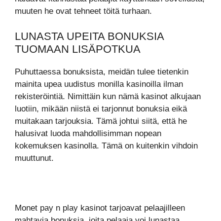
muuten he ovat tehneet töitä turhaan.
LUNASTA UPEITA BONUKSIA
TUOMAAN LISÄPOTKUA
Puhuttaessa bonuksista, meidän tulee tietenkin
mainita upea uudistus monilla kasinoilla ilman
rekisteröintiä. Nimittäin kun nämä kasinot alkujaan
luotiin, mikään niistä ei tarjonnut bonuksia eikä
muitakaan tarjouksia. Tämä johtui siitä, että he
halusivat luoda mahdollisimman nopean
kokemuksen kasinolla. Tämä on kuitenkin vihdoin
muuttunut.
Monet pay n play kasinot tarjoavat pelaajilleen
mahtavia bonuksia, joita pelaaja voi lunastaa