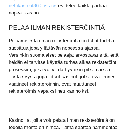
nettikasinot360 listaus
esittelee kaikki parhaat
nopeat kasinot.
PELAA ILMAN REKISTERÖINTIÄ
Pelaamisesta ilman rekisteröintiä on tullut todella
suosittua jopa yllättävän nopeassa ajassa.
Varsinkin suomalaiset pelaajat arvostavat sitä, että
heidän ei tarvitse käyttää turhaa aikaa rekisteröinti
prosessiin, joka voi viedä hyvinkin pitkän aikaa.
Tästä syystä jopa jotkut kasinot, jotka ovat ennen
vaatineet rekisteröinnin, ovat muuttuneet
rekisteröimis vapaiksi nettikasinoiksi.
Kasinoilla, joilla voit pelata ilman rekisteröintiä on
todella monta eri nimeä. Tämä saattaa hämmentää