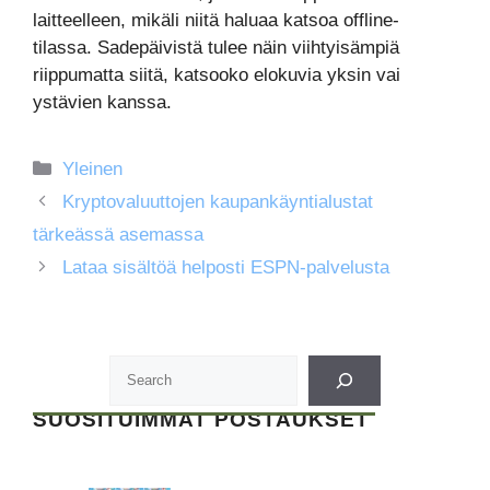
laitteelleen, mikäli niitä haluaa katsoa offline-
tilassa. Sadepäivistä tulee näin viihtyisämpiä
riippumatta siitä, katsooko elokuvia yksin vai
ystävien kanssa.
Kategoriat
Yleinen
Kryptovaluuttojen kaupankäyntialustat
tärkeässä asemassa
Lataa sisältöä helposti ESPN-palvelusta
SUOSITUIMMAT POSTAUKSET