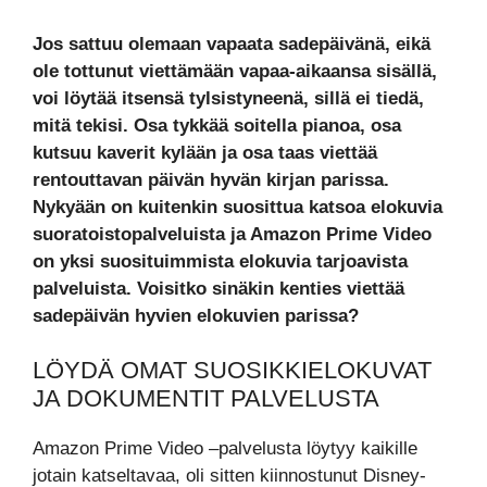
Jos sattuu olemaan vapaata sadepäivänä, eikä
ole tottunut viettämään vapaa-aikaansa sisällä,
voi löytää itsensä tylsistyneenä, sillä ei tiedä,
mitä tekisi. Osa tykkää soitella pianoa, osa
kutsuu kaverit kylään ja osa taas viettää
rentouttavan päivän hyvän kirjan parissa.
Nykyään on kuitenkin suosittua katsoa elokuvia
suoratoistopalveluista ja Amazon Prime Video
on yksi suosituimmista elokuvia tarjoavista
palveluista. Voisitko sinäkin kenties viettää
sadepäivän hyvien elokuvien parissa?
LÖYDÄ OMAT SUOSIKKIELOKUVAT
JA DOKUMENTIT PALVELUSTA
Amazon Prime Video –palvelusta löytyy kaikille
jotain katseltavaa, oli sitten kiinnostunut Disney-