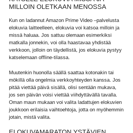
MILLOIN OLETKAAN MENOSSA
Kun on ladannut Amazon Prime Video –palvelusta
elokuvia laitteelleen, elokuvia voi katsoa milloin ja
missä haluaa. Jos sattuu olemaan esimerkiksi
matkalla jonnekin, voi olla haastavaa yhdistää
verkkoon, jolloin on täydellistä, jos elokuvia pystyy
katselemaan offline-tilassa.
Muutenkin huonolla säällä saattaa kotonakin tai
mökillä olla ongelmia verkkoyhteyden kanssa. Jos
pitää viettää päivä sisällä, olisi sentään mukava,
jos sen päivän voisi viettää viihdyttävällä tavalla.
Oman maun mukaan voi valita ladattujen elokuvien
joukkoon erilaisia vaihtoehtoja, jotta on myöhemmin
jotain, mistä valita.
ELOKUVAMARATON YSTÄVIEN