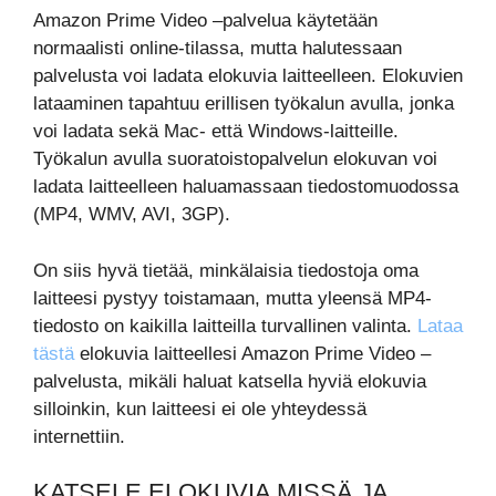
Amazon Prime Video –palvelua käytetään
normaalisti online-tilassa, mutta halutessaan
palvelusta voi ladata elokuvia laitteelleen. Elokuvien
lataaminen tapahtuu erillisen työkalun avulla, jonka
voi ladata sekä Mac- että Windows-laitteille.
Työkalun avulla suoratoistopalvelun elokuvan voi
ladata laitteelleen haluamassaan tiedostomuodossa
(MP4, WMV, AVI, 3GP).
On siis hyvä tietää, minkälaisia tiedostoja oma
laitteesi pystyy toistamaan, mutta yleensä MP4-
tiedosto on kaikilla laitteilla turvallinen valinta.
Lataa
tästä
elokuvia laitteellesi Amazon Prime Video –
palvelusta, mikäli haluat katsella hyviä elokuvia
silloinkin, kun laitteesi ei ole yhteydessä
internettiin.
KATSELE ELOKUVIA MISSÄ JA