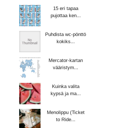
15 eri tapaa
pujottaa ken...
Puhdista wc-pönttö
kokiks...
Mercator-kartan
vääristym...
Kuinka valita
kypsä ja ma...
Menolippu (Ticket
to Ride...