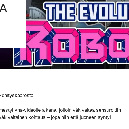
A
kehityskaaresta
estyi vhs-videolle aikana, jolloin väkivaltaa sensuroitiin
väkivaltainen kohtaus – jopa niin että juoneen syntyi