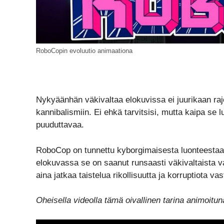
RoboCopin evoluutio animaationa
Nykyäänhän väkivaltaa elokuvissa ei juurikaan ra
kannibalismiin. Ei ehkä tarvitsisi, mutta kaipa se l
puuduttavaa.
RoboCop on tunnettu kyborgimaisesta luonteestaan 
elokuvassa se on saanut runsaasti väkivaltaista 
aina jatkaa taistelua rikollisuutta ja korruptiota va
Oheisella videolla tämä oivallinen tarina animoit