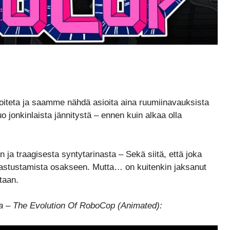
joiteta ja saamme nähdä asioita aina ruumiinavauksista
uo jonkinlaista jännitystä – ennen kuin alkaa olla
ja traagisesta syntytarinasta – Sekä siitä, että joka
vastustamista osakseen. Mutta… on kuitenkin jaksanut
staan.
una – The Evolution Of RoboCop (Animated):