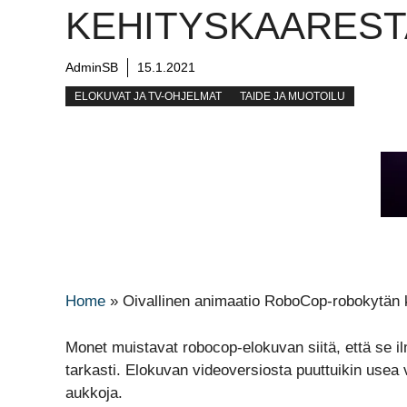
KEHITYSKAAREST
AdminSB
15.1.2021
ELOKUVAT JA TV-OHJELMAT
TAIDE JA MUOTOILU
Home
»
Oivallinen animaatio RoboCop-robokytän 
Monet muistavat robocop-elokuvan siitä, että se ilm
tarkasti. Elokuvan videoversiosta puuttuikin usea 
aukkoja.