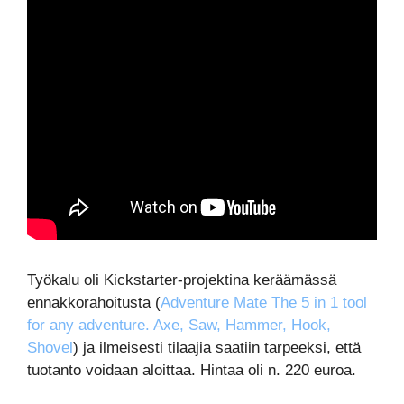
Työkalu oli Kickstarter-projektina keräämässä
ennakkorahoitusta (
Adventure Mate The 5 in 1 tool
for any adventure. Axe, Saw, Hammer, Hook,
Shovel
) ja ilmeisesti tilaajia saatiin tarpeeksi, että
tuotanto voidaan aloittaa. Hintaa oli n. 220 euroa.