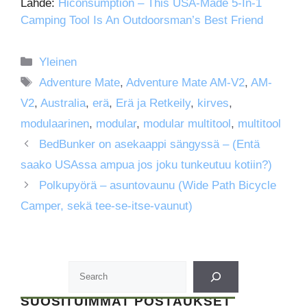
Lähde:
Hiconsumption – This USA-Made 5-In-1
Camping Tool Is An Outdoorsman’s Best Friend
Kategoriat
Yleinen
Avainsanat
Adventure Mate
,
Adventure Mate AM-V2
,
AM-
V2
,
Australia
,
erä
,
Erä ja Retkeily
,
kirves
,
modulaarinen
,
modular
,
modular multitool
,
multitool
BedBunker on asekaappi sängyssä – (Entä
saako USAssa ampua jos joku tunkeutuu kotiin?)
Polkupyörä – asuntovaunu (Wide Path Bicycle
Camper, sekä tee-se-itse-vaunut)
SUOSITUIMMAT POSTAUKSET