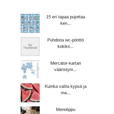
15 eri tapaa pujottaa
ken...
Puhdista wc-pönttö
kokiks...
Mercator-kartan
vääristym...
Kuinka valita kypsä ja
ma...
Menolippu