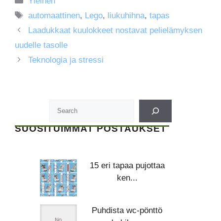
Yleinen
Avainsanat
automaattinen
,
Lego
,
liukuhihna
,
tapas
Laadukkaat kuulokkeet nostavat pelielämyksen
uudelle tasolle
Teknologia ja stressi
SUOSITUIMMAT POSTAUKSET
15 eri tapaa pujottaa
ken...
Puhdista wc-pönttö