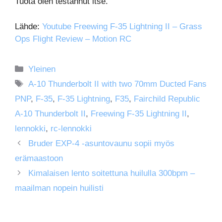
Tuota olen testannut itse.
Lähde:
Youtube Freewing F-35 Lightning II – Grass
Ops Flight Review – Motion RC
Kategoriat
Yleinen
Avainsanat
A-10 Thunderbolt II with two 70mm Ducted Fans
PNP
,
F-35
,
F-35 Lightning
,
F35
,
Fairchild Republic
A-10 Thunderbolt II
,
Freewing F-35 Lightning II
,
lennokki
,
rc-lennokki
Bruder EXP-4 -asuntovaunu sopii myös
erämaastoon
Kimalaisen lento soitettuna huilulla 300bpm –
maailman nopein huilisti