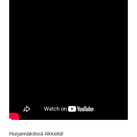
Hurjannäköisiä liikkeitä!