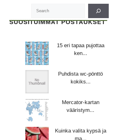
SUOSITUIMMAT POSTAUKSET
15 eri tapaa pujottaa
ken...
Puhdista wc-pönttö
kokiks...
Mercator-kartan
vääristym...
Kuinka valita kypsä ja
ma...