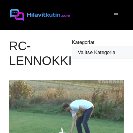
Siirry
sisältöön
Valikko
RC-
Kategoriat
LENNOKKI