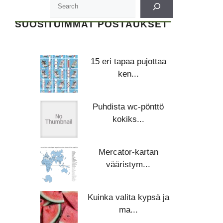
SUOSITUIMMAT POSTAUKSET
15 eri tapaa pujottaa
ken...
Puhdista wc-pönttö
kokiks...
Mercator-kartan
vääristym...
Kuinka valita kypsä ja
ma...