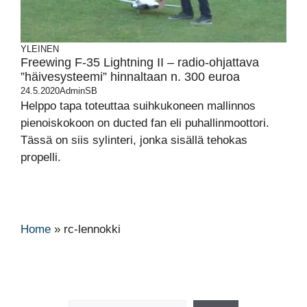
YLEINEN
Freewing F-35 Lightning II – radio-ohjattava
”häivesysteemi” hinnaltaan n. 300 euroa
24.5.2020
AdminSB
Helppo tapa toteuttaa suihkukoneen mallinnos
pienoiskokoon on ducted fan eli puhallinmoottori.
Tässä on siis sylinteri, jonka sisällä tehokas
propelli.
Home
»
rc-lennokki