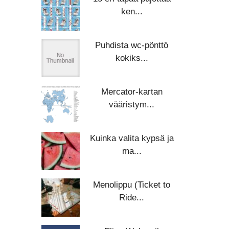
ken...
Puhdista wc-pönttö
kokiks...
Mercator-kartan
vääristym...
Kuinka valita kypsä ja
ma...
Menolippu (Ticket to
Ride...