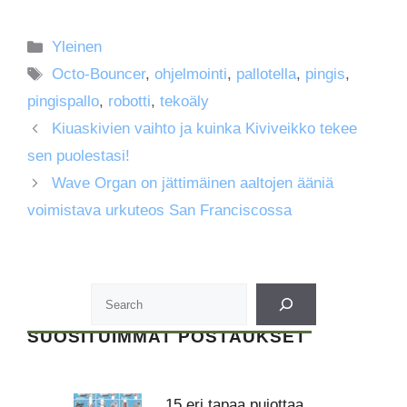
Kategoriat
Yleinen
Avainsanat
Octo-Bouncer
,
ohjelmointi
,
pallotella
,
pingis
,
pingispallo
,
robotti
,
tekoäly
Kiuaskivien vaihto ja kuinka Kiviveikko tekee
sen puolestasi!
Wave Organ on jättimäinen aaltojen ääniä
voimistava urkuteos San Franciscossa
SUOSITUIMMAT POSTAUKSET
15 eri tapaa pujottaa