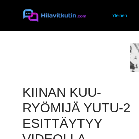
Siirry
sisältöön
Yleinen
KIINAN KUU-
RYÖMIJÄ YUTU-2
ESITTÄYTYY
VIDEOLLA