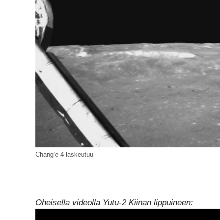
Chang’e 4 laskeutuu
Oheisella videolla Yutu-2 Kiinan lippuineen: