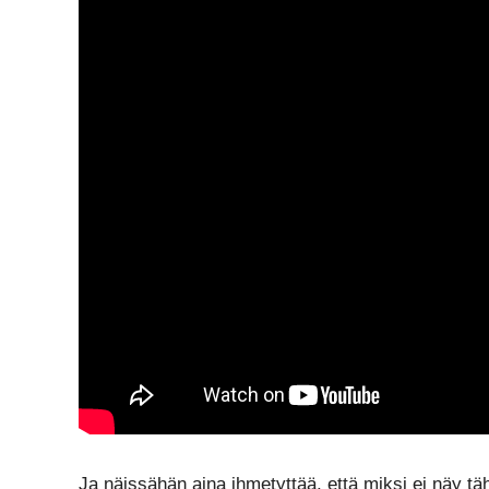
Ja näissähän aina ihmetyttää, että miksi ei näy täh