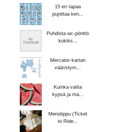
15 eri tapaa
pujottaa ken...
Puhdista wc-pönttö
kokiks...
Mercator-kartan
vääristym...
Kuinka valita
kypsä ja ma...
Menolippu (Ticket
to Ride...