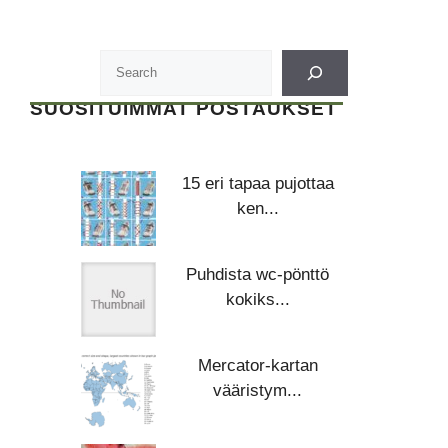
SUOSITUIMMAT POSTAUKSET
15 eri tapaa pujottaa
ken...
Puhdista wc-pönttö
kokiks...
Mercator-kartan
vääristym...