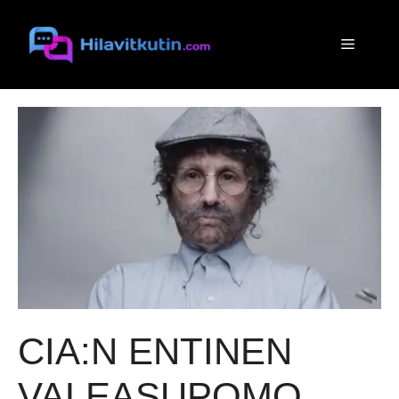
Siirry
sisältöön
Valikko
CIA:N ENTINEN
VALEASUPOMO