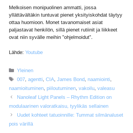
Melkoisen monipuolinen ammatti, jossa
yllättävältäkin tuntuvat pienet yksityiskohdat täytyy
ottaa huomioon. Monet tavanomaiset asiat
paljastavat henkilön, sillä pienet rutiinit ja liikkeet
ovat niin syvälle meihin ”ohjelmoidut”.
Lähde:
Youtube
Kategoriat
Yleinen
Avainsanat
007
,
agentti
,
CIA
,
James Bond
,
naamiointi
,
naamioituminen
,
piiloutuminen
,
vakoilu
,
valeasu
Nanoleaf Light Panels – Rhythm Edition on
modulaarinen valoratkaisu, tyylikäs sellainen
Uudet kohteet tatuoinnille: Tummat silmänaluset
pois värillä