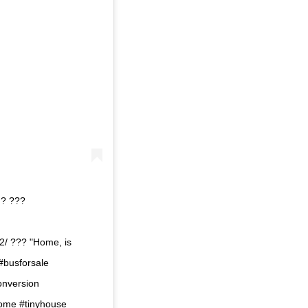
 ? ???
/ ??? "Home, is
 #busforsale
onversion
home #tinyhouse