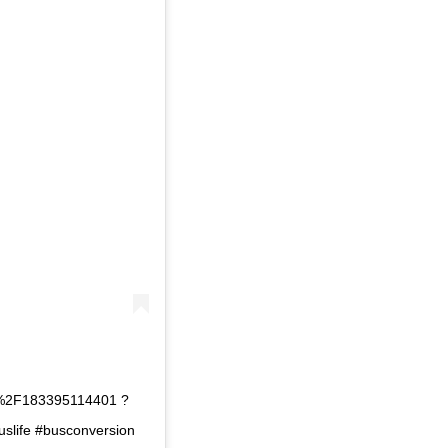
2F183395114401 ?
buslife #busconversion