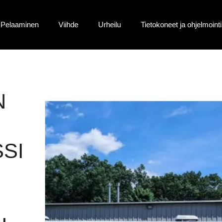
Pelaaminen
Viihde
Urheilu
Tietokoneet ja ohjelmointi
N
SI