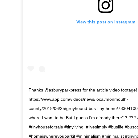
View this post on Instagram
Thanks @asburyparkpress for the article video footage!
https://www.app.com/videos/news/local/monmouth-
county/2018/06/25/greyhound-bus-tiny-home/733041002
where I want to be But I guess I'm already there" ? ???
#tinyhouseforsale #tinyliving #livesimply #buslife #busc
#homeiswhereyouparkit #minimalism #minimalist #tiny