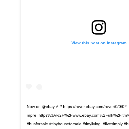
View this post on Instagram
Now on @ebay ⚡ ? https://rover.ebay.com/rover/0/0/0?
mpre=https%3A%2F%2Fwww.ebay.com%2Fulk%2Fitm%
#busforsale #tinyhouseforsale #tinyliving #livesimply #