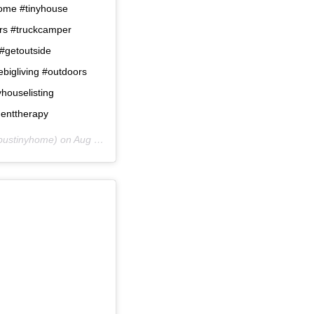
home #tinyhouse
ers #truckcamper
#getoutside
bigliving #outdoors
houselisting
enttherapy
ustinyhome) on
Aug 23, 2018 at 10:14am PDT