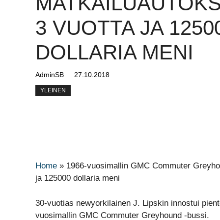
MATKAILUAUTOKS
3 VUOTTA JA 1250
DOLLARIA MENI
AdminSB
27.10.2018
YLEINEN
Home
»
1966-vuosimallin GMC Commuter Greyhound
ja 125000 dollaria meni
30-vuotias newyorkilainen J. Lipskin innostui pi
vuosimallin GMC Commuter Greyhound -bussi.