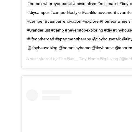
#homeiswhereyouparkit #minimalism #minimalist #tiny
#diycamper #camperlifestyle #vanlifemovement #vanlif
#camper #camperrenovation #explore #homeonwheels 
#wanderlust #camp #neverstopexploring #diy #tinyhouse
#lifeontheroad #apartmenttherapy @tinyhousetalk @tiny
@tinyhouseblog @hometinyhome @tinyhouse @apartm
A post shared by
The Bus – Tiny Home Big Living
(@theb