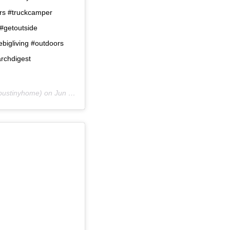
ers #truckcamper
#getoutside
bigliving #outdoors
rchdigest
ustinyhome) on
Jun 28, 2018 at 5:23am PDT