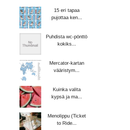
15 eri tapaa
pujottaa ken...
Puhdista wc-pönttö
kokiks...
Mercator-kartan
vääristym...
Kuinka valita
kypsä ja ma...
Menolippu (Ticket
to Ride...