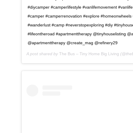
#diycamper #camperlifestyle #vanlifemovement #vanlif
#camper #camperrenovation #explore #homeonwheels 
#wanderlust #camp #neverstopexploring #diy #tinyhouse
#lifeontheroad #apartmenttherapy @tinyhouselisting @a
@apartmenttherapy @create_mag @refinery29
A post shared by
The Bus – Tiny Home Big Living
(@theb