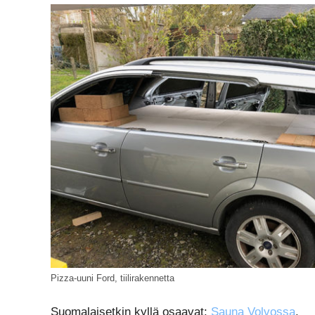
Pizza-uuni Ford, tiilirakennetta
Suomalaisetkin kyllä osaavat:
Sauna Volvossa
.