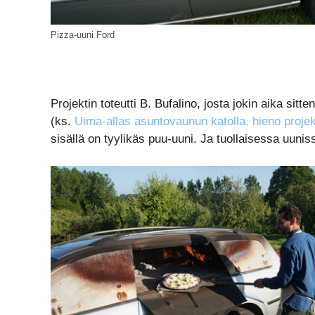
Pizza-uuni Ford
Projektin toteutti B. Bufalino, josta jokin aika sit
(ks.
Uima-allas asuntovaunun katolla, hieno projek
sisällä on tyylikäs puu-uuni. Ja tuollaisessa uunis