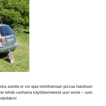
oska autolla ei voi ajaa toimittamaan pizzaa haluttuun
koe tehdä vanhasta käyttöesineestä uusi esine – uuni.
ökilläkin!