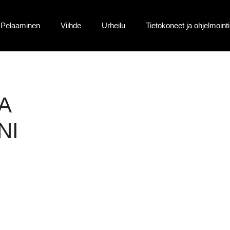
Pelaaminen
Viihde
Urheilu
Tietokoneet ja ohjelmointi
A
NI