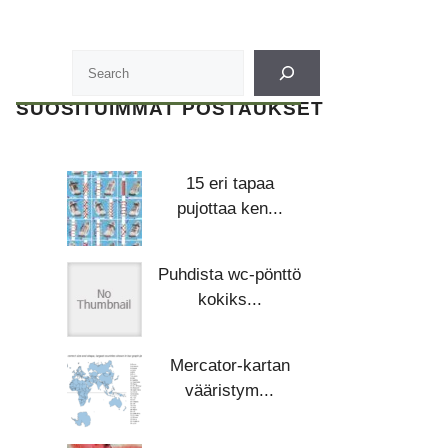
SUOSITUIMMAT POSTAUKSET
15 eri tapaa
pujottaa ken...
Puhdista wc-pönttö
kokiks...
Mercator-kartan
vääristym...