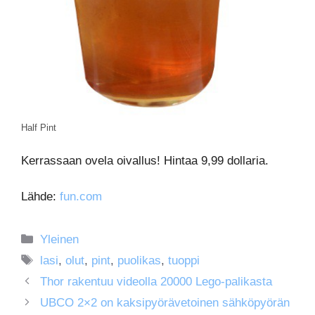
Half Pint
Kerrassaan ovela oivallus! Hintaa 9,99 dollaria.
Lähde:
fun.com
Kategoriat
Yleinen
Avainsanat
lasi
,
olut
,
pint
,
puolikas
,
tuoppi
Thor rakentuu videolla 20000 Lego-palikasta
UBCO 2×2 on kaksipyörävetoinen sähköpyörän