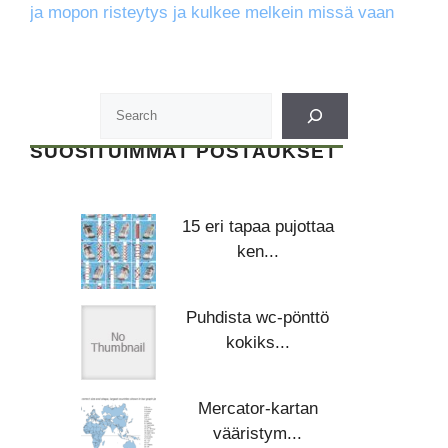
ja mopon risteytys ja kulkee melkein missä vaan
SUOSITUIMMAT POSTAUKSET
15 eri tapaa pujottaa
ken...
Puhdista wc-pönttö
kokiks...
Mercator-kartan
vääristym...