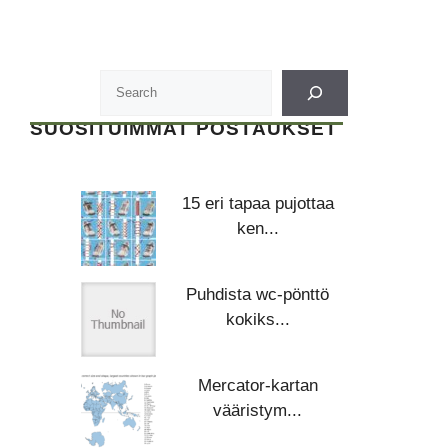
SUOSITUIMMAT POSTAUKSET
15 eri tapaa pujottaa
ken...
Puhdista wc-pönttö
kokiks...
Mercator-kartan
vääristym...