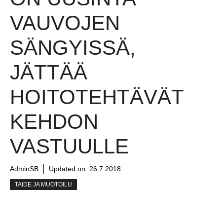
VAUVOJEN
SÄNGYISSÄ,
JÄTTÄÄ
HOITOTEHTÄVÄT
KEHDON
VASTUULLE
AdminSB
Updated on:
26.7.2018
TAIDE JA MUOTOILU