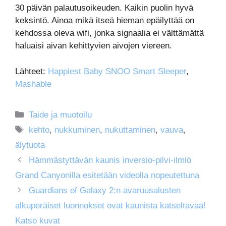
30 päivän palautusoikeuden. Kaikin puolin hyvä
keksintö. Ainoa mikä itseä hieman epäilyttää on
kehdossa oleva wifi, jonka signaalia ei välttämättä
haluaisi aivan kehittyvien aivojen viereen.
Lähteet:
Happiest Baby SNOO Smart Sleeper
,
Mashable
Kategoriat
Taide ja muotoilu
Avainsanat
kehto
,
nukkuminen
,
nukuttaminen
,
vauva
,
älytuota
Hämmästyttävän kaunis inversio-pilvi-ilmiö
Grand Canyonilla esitetään videolla nopeutettuna
Guardians of Galaxy 2:n avaruusalusten
alkuperäiset luonnokset ovat kaunista katseltavaa!
Katso kuvat