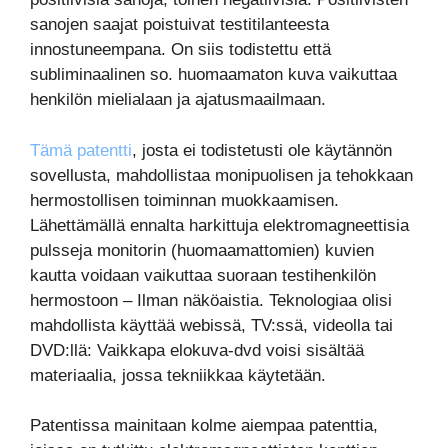
sanojen saajat poistuivat testitilanteesta
innostuneempana. On siis todistettu että
subliminaalinen so. huomaamaton kuva vaikuttaa
henkilön mielialaan ja ajatusmaailmaan.
Tämä patentti
, josta ei todistetusti ole käytännön
sovellusta, mahdollistaa monipuolisen ja tehokkaan
hermostollisen toiminnan muokkaamisen.
Lähettämällä ennalta harkittuja elektromagneettisia
pulsseja monitorin (huomaamattomien) kuvien
kautta voidaan vaikuttaa suoraan testihenkilön
hermostoon – Ilman näköaistia. Teknologiaa olisi
mahdollista käyttää webissä, TV:ssä, videolla tai
DVD:llä: Vaikkapa elokuva-dvd voisi sisältää
materiaalia, jossa tekniikkaa käytetään.
Patentissa mainitaan kolme aiempaa patenttia,