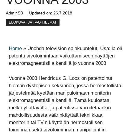
AdminSB
Updated on:
26.7.2018
ELOKUVAT JA TV-OHJELMAT
Home
»
Unohda television salakuuntelut, Usa:lla oli
patentti aivotoimintaan vaikuttamiseen näyttöjen
elektromagneettisilla kentillä jo vuonna 2003
Vuonna 2003 Hendricus G. Loos on patentoinut
hieman dystopisen keksinnön, jossa hermostollista
järjestelmää kyetään manipuloimaan monitorin
elektromagneettisilla kentillä. Tämä kuulostaa
melko yllättävältä, ja patentissa varoitetaankin
mahdollisuudesta väärinkäyttää tekniikkaa
monitorin tai TV:n käyttäjän hermostollisen
toiminnan sekä aivotoiminnan manipulointiin.