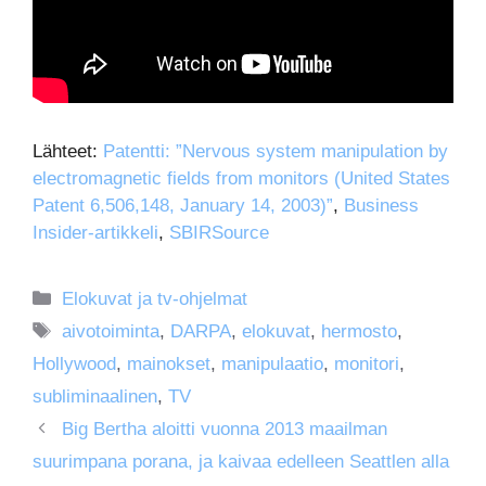
Lähteet:
Patentti: ”Nervous system manipulation by
electromagnetic fields from monitors (United States
Patent 6,506,148, January 14, 2003)”
,
Business
Insider-artikkeli
,
SBIRSource
Kategoriat
Elokuvat ja tv-ohjelmat
Avainsanat
aivotoiminta
,
DARPA
,
elokuvat
,
hermosto
,
Hollywood
,
mainokset
,
manipulaatio
,
monitori
,
subliminaalinen
,
TV
Big Bertha aloitti vuonna 2013 maailman
suurimpana porana, ja kaivaa edelleen Seattlen alla