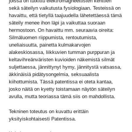
joissa on tutkittu elektromagneettisten kenttien
sekä säteilyn vaikutusta fysiologiaan. Testeissä on
havaittu, että tietyllä taajuudella lähetettäessä tämä
säteily menee ihon läpi ja vaikuttaa suoraan
hermostoon. On havaittu mm. seuraavia oireita:
Silmäluomen riippumista, rentoutumista,
uneliaisuutta, painetta kulmakarvojen
alakeskiosassa, liikkuvien tumman purppuran ja
keltavihreänväristen kuvioiden näkemistä silmät
suljettaessa, jännittynyt hymy, jännitystä vatsassa,
äkkinäisiä pidätysongelmia, seksuaalista
kiihottumista. Tässä patentissa ei oteta kantaa,
josko näitä on kyetty toistamaan näytön säteilyn
avulla, mutta teoriassa tämä siis on mahdollista.
Tekninen toteutus on kuvattu erittäin
yksityiskohtaisesti Patentissa.