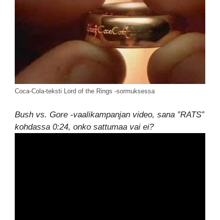
Coca-Cola-teksti Lord of the Rings -sormuksessa
Bush vs. Gore -vaalikampanjan video, sana ”RATS”
kohdassa 0:24, onko sattumaa vai ei?