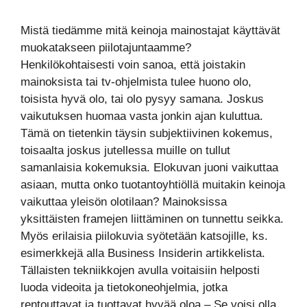
Mistä tiedämme mitä keinoja mainostajat käyttävät
muokatakseen piilotajuntaamme?
Henkilökohtaisesti voin sanoa, että joistakin
mainoksista tai tv-ohjelmista tulee huono olo,
toisista hyvä olo, tai olo pysyy samana. Joskus
vaikutuksen huomaa vasta jonkin ajan kuluttua.
Tämä on tietenkin täysin subjektiivinen kokemus,
toisaalta joskus jutellessa muille on tullut
samanlaisia kokemuksia. Elokuvan juoni vaikuttaa
asiaan, mutta onko tuotantoyhtiöllä muitakin keinoja
vaikuttaa yleisön olotilaan? Mainoksissa
yksittäisten framejen liittäminen on tunnettu seikka.
Myös erilaisia piilokuvia syötetään katsojille, ks.
esimerkkejä alla Business Insiderin artikkelista.
Tällaisten tekniikkojen avulla voitaisiin helposti
luoda videoita ja tietokoneohjelmia, jotka
rentouttavat ja tuottavat hyvää oloa – Se voisi olla