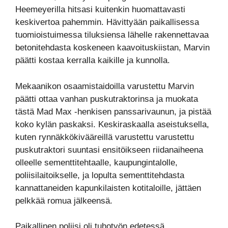
Heemeyerilla hitsasi kuitenkin huomattavasti
keskivertoa pahemmin. Hävittyään paikallisessa
tuomioistuimessa tiluksiensa lähelle rakennettavaa
betonitehdasta koskeneen kaavoituskiistan, Marvin
päätti kostaa kerralla kaikille ja kunnolla.
Mekaanikon osaamistaidoilla varustettu Marvin
päätti ottaa vanhan puskutraktorinsa ja muokata
tästä Mad Max -henkisen panssarivaunun, ja pistää
koko kylän paskaksi. Keskiraskaalla aseistuksella,
kuten rynnäkkökivääreillä varustettu varustettu
puskutraktori suuntasi ensitöikseen riidanaiheena
olleelle sementtitehtaalle, kaupungintalolle,
poliisilaitoikselle, ja lopulta sementtitehdasta
kannattaneiden kapunkilaisten kotitaloille, jättäen
pelkkää romua jälkeensä.
Paikallinen poliisi oli tuhotyön edetessä