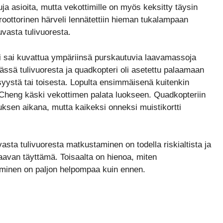
ja asioita, mutta vekottimille on myös keksitty täysin
liroottorinen härveli lennätettiin hieman tukalampaan
vasta tulivuoresta.
 sai kuvattua ympäriinsä purskautuvia laavamassoja
äässä tulivuoresta ja quadkopteri oli asetettu palaamaan
syystä tai toisesta. Lopulta ensimmäisenä kuitenkin
 Cheng käski vekottimen palata luokseen. Quadkopteriin
uksen aikana, mutta kaikeksi onneksi muistikortti
sta tulivuoresta matkustaminen on todella riskialtista ja
aavan täyttämä. Toisaalta on hienoa, miten
taminen on paljon helpompaa kuin ennen.