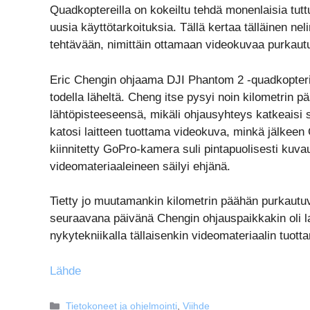
Quadkoptereilla on kokeiltu tehdä monenlaisia tuttu
uusia käyttötarkoituksia. Tällä kertaa tälläinen ne
tehtävään, nimittäin ottamaan videokuvaa purkautu
Eric Chengin ohjaama DJI Phantom 2 -quadkopteri
todella läheltä. Cheng itse pysyi noin kilometrin p
lähtöpisteeseensä, mikäli ohjausyhteys katkeaisi 
katosi laitteen tuottama videokuva, minkä jälkeen
kiinnitetty GoPro-kamera suli pintapuolisesti kuva
videomateriaaleineen säilyi ehjänä.
Tietty jo muutamankin kilometrin päähän purkautuva
seuraavana päivänä Chengin ohjauspaikkakin oli l
nykytekniikalla tällaisenkin videomateriaalin tuot
Lähde
Kategoriat
Tietokoneet ja ohjelmointi
,
Viihde