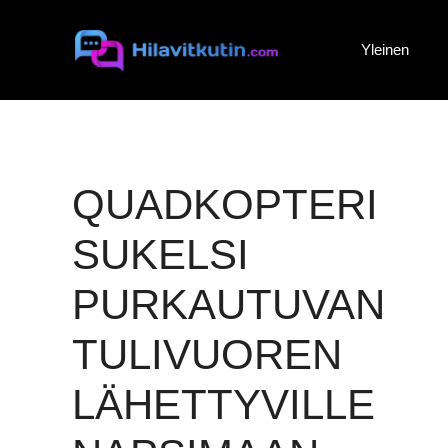
Siirry
sisältöön
Yleinen
QUADKOPTERI
SUKELSI
PURKAUTUVAN
TULIVUOREN
LÄHETTYVILLE