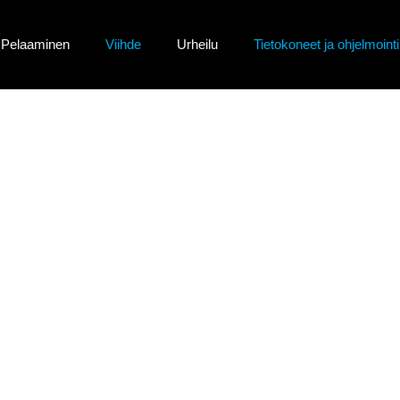
Pelaaminen
Viihde
Urheilu
Tietokoneet ja ohjelmointi