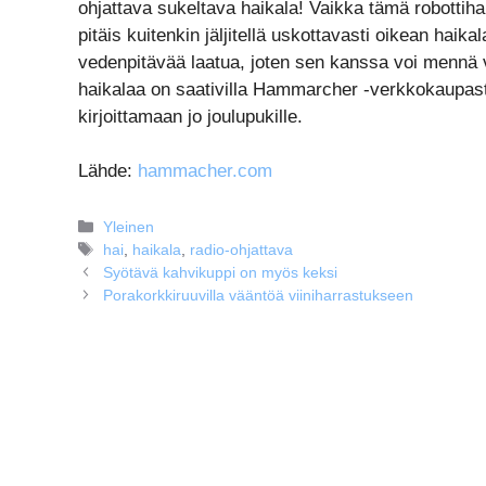
ohjattava sukeltava haikala! Vaikka tämä robottiha
pitäis kuitenkin jäljitellä uskottavasti oikean haik
vedenpitävää laatua, joten sen kanssa voi mennä 
haikalaa on saativilla Hammarcher -verkkokaupasta 
kirjoittamaan jo joulupukille.
Lähde:
hammacher.com
Kategoriat
Yleinen
Avainsanat
hai
,
haikala
,
radio-ohjattava
Syötävä kahvikuppi on myös keksi
Porakorkkiruuvilla vääntöä viiniharrastukseen