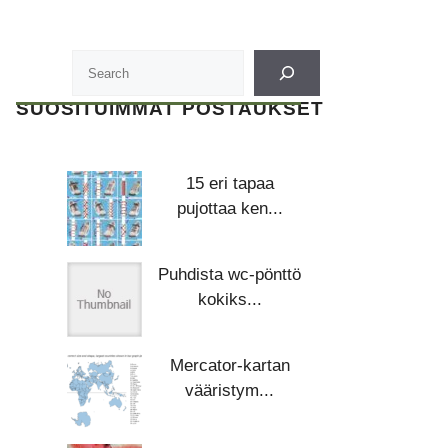
SUOSITUIMMAT POSTAUKSET
15 eri tapaa
pujottaa ken...
Puhdista wc-pönttö
kokiks...
Mercator-kartan
vääristym...