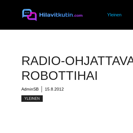
Siirry
sisältöön
Yleinen
RADIO-OHJATTAV
ROBOTTIHAI
AdminSB
15.8.2012
YLEINEN