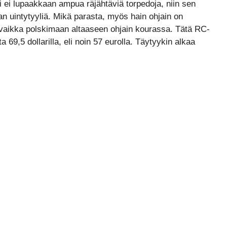
i ei lupaakkaan ampua räjähtäviä torpedoja, niin sen
alan uintytyyliä. Mikä parasta, myös hain ohjain on
vaikka polskimaan altaaseen ohjain kourassa. Tätä RC-
69,5 dollarilla, eli noin 57 eurolla. Täytyykin alkaa