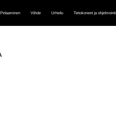
Pelaaminen
Viihde
Urheilu
Tietokoneet ja ohjelmointi
A