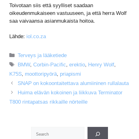
Toivotaan siis että syylliset saadaan
oikeudenmukaiseen vastuuseen, ja että herra Wolf
saa vaivaansa asianmukaista hoitoa.
Lähde:
iol.co.za
Kategoriat
Terveys ja lääketiede
Avainsanat
BMW
,
Corbin-Pacific
,
erektio
,
Henry Wolf
,
K75S
,
moottoripyörä
,
priapismi
SNAP on kokoontaitettava alumiininen rullalauta
Huima elävän kokoinen ja liikkuva Terminator
T800 rintapatsas rikkaille nörteille