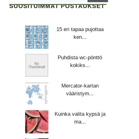
SUOSITUIMMAT POSTAUKSET
15 eri tapaa pujottaa
ken...
Puhdista wc-pönttö
kokiks...
Mercator-kartan
vääristym...
Kuinka valita kypsä ja
ma...