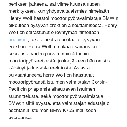
peniksen jatkeena, sai viime kuussa uuden
merkityksen, kun yhdysvaltalaismies nimeltään
Henry Wolf haastoi moottoripyörävalmistaja BMW:n
oikeuteen pysyvän erektion aiheuttamisesta. Henry
Wolf on sairastunut oireyhtymää nimeltään
priapismi
, joka aiheuttaa potilaalle pysyvän
erektion. Herra Wolfin mukaan sairaus on
seurausta yhden päivän, noin 4 tunnin
moottoripyöräretkestä, jonka jälkeen hän on siis
kärsinyt jatkuvasta erektiosta. Asiasta
suivaantuneena herra Wolf on haastanut
moottoripyöränsä istuimen valmistajan Corbin-
Pacificin priapismia aiheuttavan istuimen
suunnittelusta, sekä moottoripyörävalmistaja
BMW:n siitä syystä, että valmistajan edustaja oli
asentanut istuimen BMW K75S malliseen
pyöräänsä.