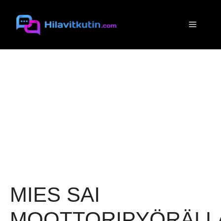
Siirry
sisältöön
Valikko
MIES SAI
MOOTTORIPYÖRÄLL