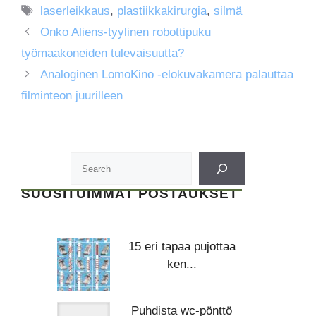
Avainsanat
laserleikkaus
,
plastiikkakirurgia
,
silmä
Onko Aliens-tyylinen robottipuku
työmaakoneiden tulevaisuutta?
Analoginen LomoKino -elokuvakamera palauttaa
filminteon juurilleen
SUOSITUIMMAT POSTAUKSET
15 eri tapaa pujottaa
ken...
Puhdista wc-pönttö