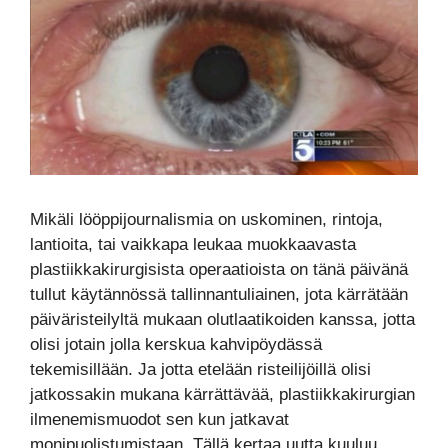
Mikäli lööppijournalismia on uskominen, rintoja,
lantioita, tai vaikkapa leukaa muokkaavasta
plastiikkakirurgisista operaatioista on tänä päivänä
tullut käytännössä tallinnantuliainen, jota kärrätään
päiväristeilyltä mukaan olutlaatikoiden kanssa, jotta
olisi jotain jolla kerskua kahvipöydässä
tekemisillään. Ja jotta etelään risteilijöillä olisi
jatkossakin mukana kärrättävää, plastiikkakirurgian
ilmenemismuodot sen kun jatkavat
monipuolistumistaan. Tällä kertaa uutta kuuluu