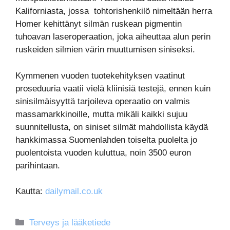
Kaliforniasta, jossa tohtorishenkilö nimeltään herra
Homer kehittänyt silmän ruskean pigmentin
tuhoavan laseroperaation, joka aiheuttaa alun perin
ruskeiden silmien värin muuttumisen siniseksi.
Kymmenen vuoden tuotekehityksen vaatinut
proseduuria vaatii vielä kliinisiä testejä, ennen kuin
sinisilmäisyyttä tarjoileva operaatio on valmis
massamarkkinoille, mutta mikäli kaikki sujuu
suunnitellusta, on siniset silmät mahdollista käydä
hankkimassa Suomenlahden toiselta puolelta jo
puolentoista vuoden kuluttua, noin 3500 euron
parihintaan.
Kautta:
dailymail.co.uk
Kategoriat
Terveys ja lääketiede