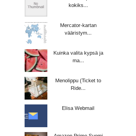
kokiks...
Mercator-kartan
vääristym...
Kuinka valita kypsä ja
ma...
Menolippu (Ticket to
Ride...
Elisa Webmail
Amazon Prime Suomi