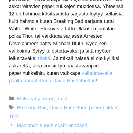
askarreltavien paperinukkejen muodossa. Yhteensä
12 eri hahmoa käsittävästä sarjasta löytyy sellaisia
kulttihahmoja kuten Breaking Bad sarjasta tuttu
Walter White, Elokuvista tuttu Ukkosen jumalan
poika Thor, tai vaikkapa sarjassa Arrested
Development nähty Michael Bluth. Kyseinen
valikoima löytyy tulostettavaksi ja sitä myöten
leikeltäväksi
täältä
. Ja mikäli näissä ei ole kylliksi
askaretta, aina voi siirtyä haastavampiin
paperinukkeihin, kuten vaikkapa
vaihdettavalla
päällä varustettuun David Hasselhoffiin
!
Kategoriat
Elokuvat ja tv-ohjelmat
Avainsanat
Breaking Bad
,
David Hasselhof
,
paperinukker
,
Thor
Maailman suurin sushi on tässä!