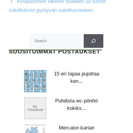
Kiinalaismies rakensi itselleen 10 tunnin
sukelluksiin pystyvän sukellusveneen
SUOSITUIMMAT POSTAUKSET
15 eri tapaa pujottaa
ken...
Puhdista wc-pönttö
kokiks...
Mercator-kartan