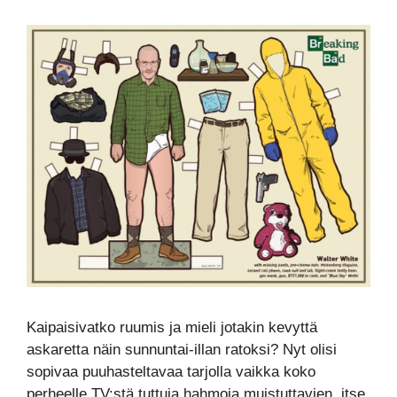
Kaipaisivatko ruumis ja mieli jotakin kevyttä
askaretta näin sunnuntai-illan ratoksi? Nyt olisi
sopivaa puuhasteltavaa tarjolla vaikka koko
perheelle TV:stä tuttuja hahmoja muistuttavien, itse