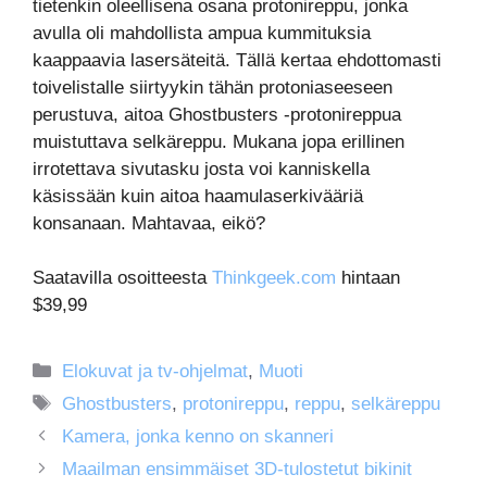
tietenkin oleellisena osana protonireppu, jonka
avulla oli mahdollista ampua kummituksia
kaappaavia lasersäteitä. Tällä kertaa ehdottomasti
toivelistalle siirtyykin tähän protoniaseeseen
perustuva, aitoa Ghostbusters -protonireppua
muistuttava selkäreppu. Mukana jopa erillinen
irrotettava sivutasku josta voi kanniskella
käsissään kuin aitoa haamulaserkivääriä
konsanaan. Mahtavaa, eikö?
Saatavilla osoitteesta
Thinkgeek.com
hintaan
$39,99
Kategoriat
Elokuvat ja tv-ohjelmat
,
Muoti
Avainsanat
Ghostbusters
,
protonireppu
,
reppu
,
selkäreppu
Kamera, jonka kenno on skanneri
Maailman ensimmäiset 3D-tulostetut bikinit