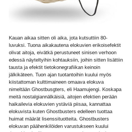
Kauan aikaa sitten oli aika, jota kutsuttiin 80-
luvuksi. Tuona aikakautena elokuvien erikoisefektit
olivat aitoja, eivätkä perustuneet sinisen verhoon
edessä näyteltyihin kohtauksiin, joihin sitten lisättiin
tausta ja efektit tietokonegrafiikan keinoin
jälkikäteen. Tuon ajan tuotantoihin kuului myös
kiistattoman kulttimaineen omaava elokuva
nimeltään Ghostbusgters, eli Haamujengi. Koskapa
meitä nostalgiannälkäisiä, aitojen efektien perään
haikailevia elokuvien ystäviä piisaa, kannattaa
elokuvista kuten Ghostbusters edelleen tuottaa
huimat määrät lisenssituotteita. Ghostbusters
elokuvan päähenkilöiden varustukseen kuului