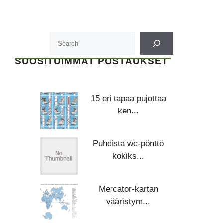
SUOSITUIMMAT POSTAUKSET
15 eri tapaa pujottaa
ken...
Puhdista wc-pönttö
kokiks...
Mercator-kartan
vääristym...