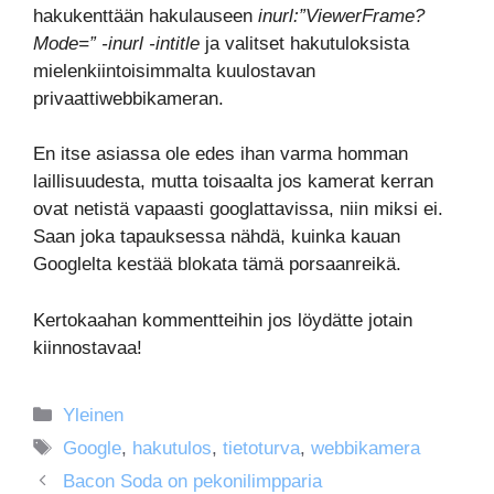
hakukenttään hakulauseen
inurl:”ViewerFrame?
Mode=” -inurl -intitle
ja valitset hakutuloksista
mielenkiintoisimmalta kuulostavan
privaattiwebbikameran.
En itse asiassa ole edes ihan varma homman
laillisuudesta, mutta toisaalta jos kamerat kerran
ovat netistä vapaasti googlattavissa, niin miksi ei.
Saan joka tapauksessa nähdä, kuinka kauan
Googlelta kestää blokata tämä porsaanreikä.
Kertokaahan kommentteihin jos löydätte jotain
kiinnostavaa!
Kategoriat
Yleinen
Avainsanat
Google
,
hakutulos
,
tietoturva
,
webbikamera
Bacon Soda on pekonilimpparia