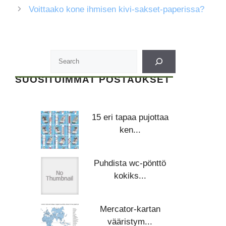
Voittaako kone ihmisen kivi-sakset-paperissa?
SUOSITUIMMAT POSTAUKSET
15 eri tapaa pujottaa
ken...
Puhdista wc-pönttö
kokiks...
Mercator-kartan
vääristym...