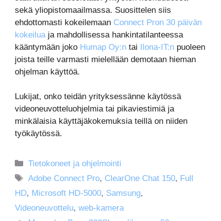
sekä yliopistomaailmassa. Suosittelen siis
ehdottomasti kokeilemaan
Connect Pron 30 päivän
kokeilua
ja mahdollisessa hankintatilanteessa
kääntymään joko
Humap Oy:n
tai
Ilona-IT:n
puoleen
joista teille varmasti mielellään demotaan hieman
ohjelman käyttöä.
Lukijat, onko teidän yrityksessänne käytössä
videoneuvotteluohjelmia tai pikaviestimiä ja
minkälaisia käyttäjäkokemuksia teillä on niiden
työkäytössä.
Kategoriat
Tietokoneet ja ohjelmointi
Avainsanat
Adobe Connect Pro
,
ClearOne Chat 150
,
Full
HD
,
Microsoft HD-5000
,
Samsung
,
Videoneuvottelu
,
web-kamera