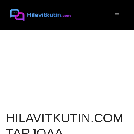
Siirry
sisältöön
Valikko
HILAVITKUTIN.COM
TARJOAA