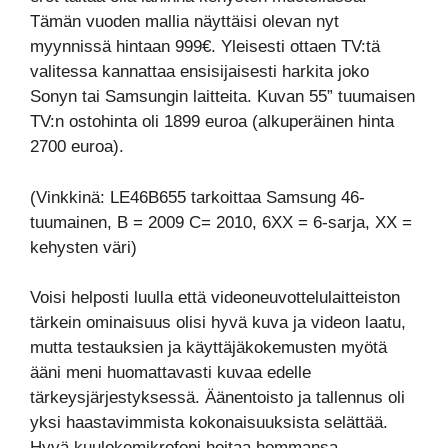
Tämän vuoden mallia näyttäisi olevan nyt
myynnissä hintaan 999€. Yleisesti ottaen TV:tä
valitessa kannattaa ensisijaisesti harkita joko
Sonyn tai Samsungin laitteita. Kuvan 55” tuumaisen
TV:n ostohinta oli 1899 euroa (alkuperäinen hinta
2700 euroa).
(Vinkkinä: LE46B655 tarkoittaa Samsung 46-
tuumainen, B = 2009 C= 2010, 6XX = 6-sarja, XX =
kehysten väri)
Voisi helposti luulla että videoneuvottelulaitteiston
tärkein ominaisuus olisi hyvä kuva ja videon laatu,
mutta testauksien ja käyttäjäkokemusten myötä
ääni meni huomattavasti kuvaa edelle
tärkeysjärjestyksessä. Äänentoisto ja tallennus oli
yksi haastavimmista kokonaisuuksista selättää.
Hyvä kuulokemikrofoni hoitaa hommansa