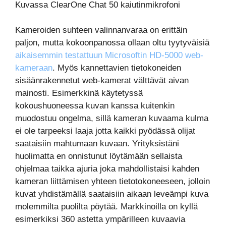
Kuvassa ClearOne Chat 50 kaiutinmikrofoni
Kameroiden suhteen valinnanvaraa on erittäin
paljon, mutta kokoonpanossa ollaan oltu tyytyväisiä
aikaisemmin testattuun Microsoftin HD-5000 web-
kameraan
. Myös kannettavien tietokoneiden
sisäänrakennetut web-kamerat välttävät aivan
mainosti. Esimerkkinä käytetyssä
kokoushuoneessa kuvan kanssa kuitenkin
muodostuu ongelma, sillä kameran kuvaama kulma
ei ole tarpeeksi laaja jotta kaikki pyödässä olijat
saataisiin mahtumaan kuvaan. Yrityksistäni
huolimatta en onnistunut löytämään sellaista
ohjelmaa taikka ajuria joka mahdollistaisi kahden
kameran liittämisen yhteen tietotokoneeseen, jolloin
kuvat yhdistämällä saataisiin aikaan leveämpi kuva
molemmilta puolilta pöytää. Markkinoilla on kyllä
esimerkiksi 360 astetta ympärilleen kuvaavia