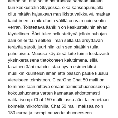
kertoo se, että soitin nettiradiota samaan aikaan
kun keskustelin Skypessä, eikä kanssapuhujalla
ollut mitään hajuakaan musiikista vaikka välimatkaa
kaiuttimen ja mikrofonin välillä on vain noin sentin
verran. Toistettava äänikin on keskusteluihin aivan
täydellinen. Ääni tulee pelkistettynä jolloin puhujan
ääni on erittäin selkeä ilman sellaista ärsyttävän
terävää säröä, juuri niin kuin sen pitääkin tulla
puheluissa. Muussa käytössä laite toimii loistavasti
yksinkertaisena tietokoneen kaiuttimena, sillä
tasainen ääni mahdollistaa hyvin esimerkiksi
musiikin kuuntelun ilman että basson pauke kuuluu
viereiseen toimistoon. ClearOne Chat 50 malli on
toiminnoiltaan riittävä omaan toimistohuoneeseen ja
kokoushuonetta varten kannattaa ehdottomasti
valita isompi Chat 150 malli jossa ääni tallennetaan
kolmella mikrofonilla. Chat 50 malli maksaa noin
180 euroa ja isompi neuvotteluhuoneeseen