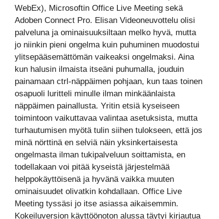
WebEx), Microsoftin Office Live Meeting sekä
Adoben Connect Pro. Elisan Videoneuvottelu olisi
palveluna ja ominaisuuksiltaan melko hyvä, mutta
jo niinkin pieni ongelma kuin puhuminen muodostui
ylitsepääsemättömän vaikeaksi ongelmaksi. Aina
kun halusin ilmaista itseäni puhumalla, jouduin
painamaan ctrl-näppäimen pohjaan, kun taas toinen
osapuoli luritteli minulle ilman minkäänlaista
näppäimen painallusta. Yritin etsiä kyseiseen
toimintoon vaikuttavaa valintaa asetuksista, mutta
turhautumisen myötä tulin siihen tulokseen, että jos
minä nörttinä en selviä näin yksinkertaisesta
ongelmasta ilman tukipalveluun soittamista, en
todellakaan voi pitää kyseistä järjestelmää
helppokäyttöisenä ja hyvänä vaikka muuten
ominaisuudet olivatkin kohdallaan. Office Live
Meeting tyssäsi jo itse asiassa aikaisemmin.
Kokeiluversion käyttöönoton alussa täytyi kirjautua