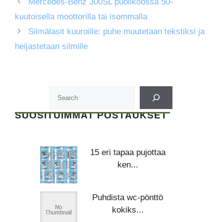
Mercedes-Benz 300SL puolikoossa 50-
kuutoisella moottorilla tai isommalla
Silmälasit kuuroille: puhe muutetaan tekstiksi ja
heijastetaan silmille
SUOSITUIMMAT POSTAUKSET
15 eri tapaa pujottaa
ken...
Puhdista wc-pönttö
kokiks...