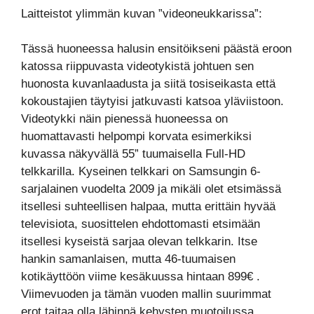
Laitteistot ylimmän kuvan ”videoneukkarissa”:
Tässä huoneessa halusin ensitöikseni päästä eroon
katossa riippuvasta videotykistä johtuen sen
huonosta kuvanlaadusta ja siitä tosiseikasta että
kokoustajien täytyisi jatkuvasti katsoa yläviistoon.
Videotykki näin pienessä huoneessa on
huomattavasti helpompi korvata esimerkiksi
kuvassa näkyvällä 55” tuumaisella Full-HD
telkkarilla. Kyseinen telkkari on Samsungin 6-
sarjalainen vuodelta 2009 ja mikäli olet etsimässä
itsellesi suhteellisen halpaa, mutta erittäin hyvää
televisiota, suosittelen ehdottomasti etsimään
itsellesi kyseistä sarjaa olevan telkkarin. Itse
hankin samanlaisen, mutta 46-tuumaisen
kotikäyttöön viime kesäkuussa hintaan 899€ .
Viimevuoden ja tämän vuoden mallin suurimmat
erot taitaa olla lähinnä kehysten muotoilussa.