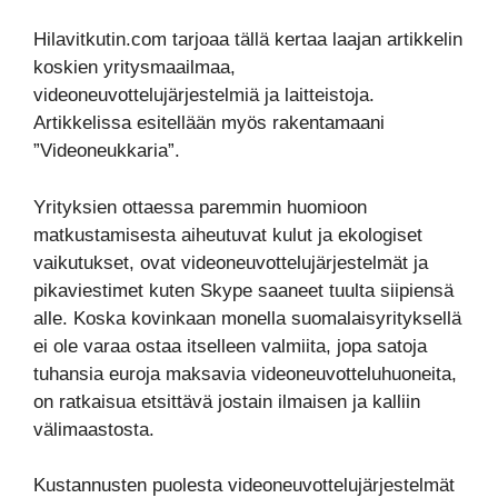
Hilavitkutin.com tarjoaa tällä kertaa laajan artikkelin
koskien yritysmaailmaa,
videoneuvottelujärjestelmiä ja laitteistoja.
Artikkelissa esitellään myös rakentamaani
”Videoneukkaria”.
Yrityksien ottaessa paremmin huomioon
matkustamisesta aiheutuvat kulut ja ekologiset
vaikutukset, ovat videoneuvottelujärjestelmät ja
pikaviestimet kuten Skype saaneet tuulta siipiensä
alle. Koska kovinkaan monella suomalaisyrityksellä
ei ole varaa ostaa itselleen valmiita, jopa satoja
tuhansia euroja maksavia videoneuvotteluhuoneita,
on ratkaisua etsittävä jostain ilmaisen ja kalliin
välimaastosta.
Kustannusten puolesta videoneuvottelujärjestelmät