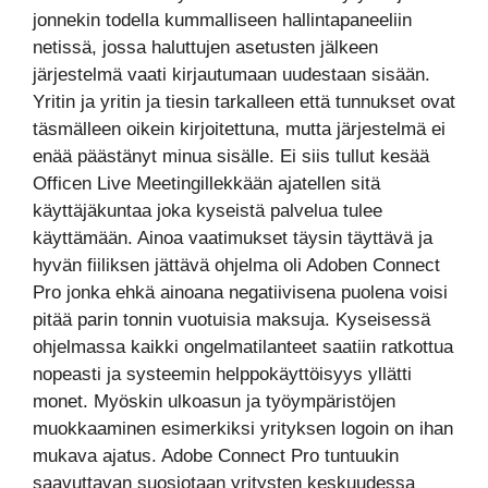
jonnekin todella kummalliseen hallintapaneeliin
netissä, jossa haluttujen asetusten jälkeen
järjestelmä vaati kirjautumaan uudestaan sisään.
Yritin ja yritin ja tiesin tarkalleen että tunnukset ovat
täsmälleen oikein kirjoitettuna, mutta järjestelmä ei
enää päästänyt minua sisälle. Ei siis tullut kesää
Officen Live Meetingillekkään ajatellen sitä
käyttäjäkuntaa joka kyseistä palvelua tulee
käyttämään. Ainoa vaatimukset täysin täyttävä ja
hyvän fiiliksen jättävä ohjelma oli Adoben Connect
Pro jonka ehkä ainoana negatiivisena puolena voisi
pitää parin tonnin vuotuisia maksuja. Kyseisessä
ohjelmassa kaikki ongelmatilanteet saatiin ratkottua
nopeasti ja systeemin helppokäyttöisyys yllätti
monet. Myöskin ulkoasun ja työympäristöjen
muokkaaminen esimerkiksi yrityksen logoin on ihan
mukava ajatus. Adobe Connect Pro tuntuukin
saavuttavan suosiotaan yritysten keskuudessa