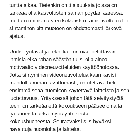
tuntia aikaa. Tietenkin on tilaisuuksia joissa on
tärkeää olla kasvotusten saman pöydän ääressä,
mutta rutiininomaisten kokousten tai neuvotteluiden
siirtäminen bittimuotoon on ehdottomasti järkevä
ajatus.
Uudet työtavat ja tekniikat tuntuvat pelottavan
ihmisiä eikä rahan säästön tulisi olla ainoa
motivaatio videoneuvotteluiden käyttöönotossa.
Jotta siirtyminen videoneuvotteluaikaan kävisi
mahdollisimman kivuttomasti, on otettava heti
ensimmäisenä huomioon käytettävä laitteisto ja sen
luotettavuus. Yrityksessä johon tätä selvitystyötä
teen, on tärkeää että kokoukseen pääsee omalta
työkoneelta sekä myös yhteisestä
kokoushuoneesta. Seuraavaksi siis hyväksi
havaittuja huomioita ja laitteita.