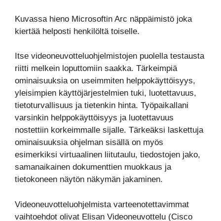
Kuvassa hieno Microsoftin Arc näppäimistö joka
kiertää helposti henkilöltä toiselle.
Itse videoneuvotteluohjelmistojen puolella testausta
riitti melkein loputtomiin saakka. Tärkeimpiä
ominaisuuksia on useimmiten helppokäyttöisyys,
yleisimpien käyttöjärjestelmien tuki, luotettavuus,
tietoturvallisuus ja tietenkin hinta. Työpaikallani
varsinkin helppokäyttöisyys ja luotettavuus
nostettiin korkeimmalle sijalle. Tärkeäksi laskettuja
ominaisuuksia ohjelman sisällä on myös
esimerkiksi virtuaalinen liitutaulu, tiedostojen jako,
samanaikainen dokumenttien muokkaus ja
tietokoneen näytön näkymän jakaminen.
Videoneuvotteluohjelmista varteenotettavimmat
vaihtoehdot olivat Elisan Videoneuvottelu (Cisco