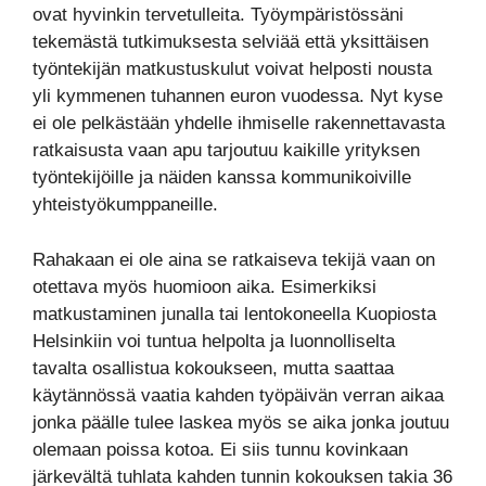
ovat hyvinkin tervetulleita. Työympäristössäni
tekemästä tutkimuksesta selviää että yksittäisen
työntekijän matkustuskulut voivat helposti nousta
yli kymmenen tuhannen euron vuodessa. Nyt kyse
ei ole pelkästään yhdelle ihmiselle rakennettavasta
ratkaisusta vaan apu tarjoutuu kaikille yrityksen
työntekijöille ja näiden kanssa kommunikoiville
yhteistyökumppaneille.
Rahakaan ei ole aina se ratkaiseva tekijä vaan on
otettava myös huomioon aika. Esimerkiksi
matkustaminen junalla tai lentokoneella Kuopiosta
Helsinkiin voi tuntua helpolta ja luonnolliselta
tavalta osallistua kokoukseen, mutta saattaa
käytännössä vaatia kahden työpäivän verran aikaa
jonka päälle tulee laskea myös se aika jonka joutuu
olemaan poissa kotoa. Ei siis tunnu kovinkaan
järkevältä tuhlata kahden tunnin kokouksen takia 36