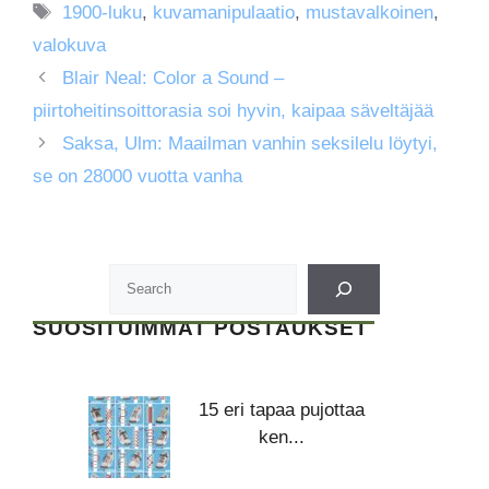
Avainsanat
1900-luku
,
kuvamanipulaatio
,
mustavalkoinen
,
valokuva
Blair Neal: Color a Sound –
piirtoheitinsoittorasia soi hyvin, kaipaa säveltäjää
Saksa, Ulm: Maailman vanhin seksilelu löytyi,
se on 28000 vuotta vanha
SUOSITUIMMAT POSTAUKSET
15 eri tapaa pujottaa
ken...