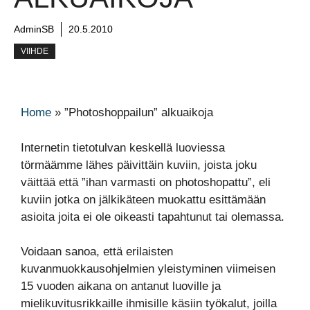
AdminSB
20.5.2010
VIIHDE
Home
»
”Photoshoppailun” alkuaikoja
Internetin tietotulvan keskellä luoviessa
törmäämme lähes päivittäin kuviin, joista joku
väittää että ”ihan varmasti on photoshopattu”, eli
kuviin jotka on jälkikäteen muokattu esittämään
asioita joita ei ole oikeasti tapahtunut tai olemassa.
Voidaan sanoa, että erilaisten
kuvanmuokkausohjelmien yleistyminen viimeisen
15 vuoden aikana on antanut luoville ja
mielikuvitusrikkaille ihmisille käsiin työkalut, joilla