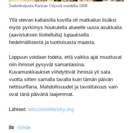
Sadonkorjuuta Kansas Cityssä vuodelta 1908
Yllä olevan kaltaisilla kuvilla oli matkailun lisäksi
myös pyrkimys houkutella alueelle uusia asukkaita
(aavistuksen liioitellulla) lupauksella
hedelmällisestä ja tuottoisasta maasta.
Loppuun voidaan todeta, että vaikka ajat muuttuvat
niin ihmiset pysyvät samanlaisina.
Kuvamuokkaukset viihdyttivät ihmisiä yli sata
vuotta sitten samalla tavalla kuin tämän päivän
nettisurffaria. Mahdollisuudet ja tavoittavuus vain
ovat tänä päivänä laajemmat.
Lähteet:
wisconsinhistory.org
Kategoriat
Viihde