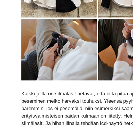
Kaikki joilla on silmälasit tietävät, että niitä pitää
peseminen melko harvaksi touhuksi. Yleensä pyyhi
paremmin, jos ei pesemällä, niin esimerkiksi sääm
erityisvalmisteisen paidan kulmaan on liitetty. Hel
silmälasit. Ja hihan liinalla tehdään lcd-näyttö h