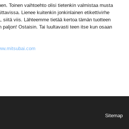
nen. Toinen vaihtoehto olisi tietenkin valmistaa musta
ittavissa. Lienee kuitenkin jonkinlainen etikettivirhe
, siitä viis. Lähteemme tietää kertoa tämän tuotteen
n paljon! Ostaisin. Tai luultavasti teen itse kun osaan
ww.mitsubai.com
Sitemap