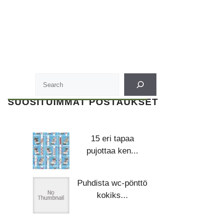
SUOSITUIMMAT POSTAUKSET
15 eri tapaa
pujottaa ken...
Puhdista wc-pönttö
kokiks...