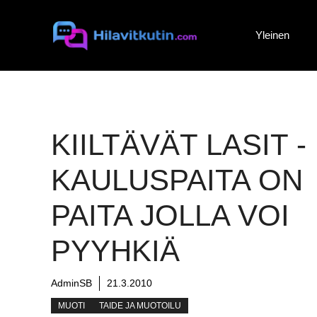
Siirry
sisältöön
Yleinen
KIILTÄVÄT LASIT -
KAULUSPAITA ON
PAITA JOLLA VOI
PYYHKIÄ
AdminSB
21.3.2010
MUOTI
TAIDE JA MUOTOILU