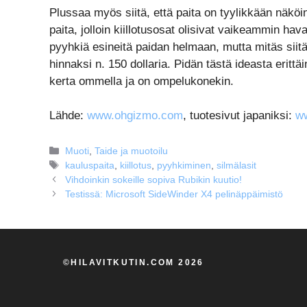
Plussaa myös siitä, että paita on tyylikkään näköi
paita, jolloin kiillotusosat olisivat vaikeammin hava
pyyhkiä esineitä paidan helmaan, mutta mitäs siitä
hinnaksi n. 150 dollaria. Pidän tästä ideasta erittäi
kerta ommella ja on ompelukonekin.
Lähde:
www.ohgizmo.com
, tuotesivut japaniksi:
w
Kategoriat
Muoti
,
Taide ja muotoilu
Avainsanat
kauluspaita
,
kiillotus
,
pyyhkiminen
,
silmälasit
Vihdoinkin sokeille sopiva Rubikin kuutio!
Testissä: Microsoft SideWinder X4 pelinäppäimistö
©HILAVITKUTIN.COM 2026