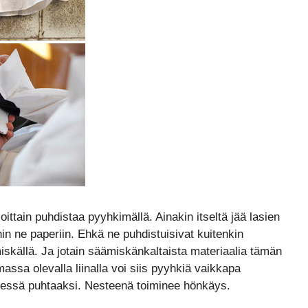
 ajoittain puhdistaa pyyhkimällä. Ainakin itseltä jää lasien
n ne paperiin. Ehkä ne puhdistuisivat kuitenkin
iskällä. Ja jotain säämiskänkaltaista materiaalia tämän
massa olevalla liinalla voi siis pyyhkiä vaikkapa
etkessä puhtaaksi. Nesteenä toiminee hönkäys.