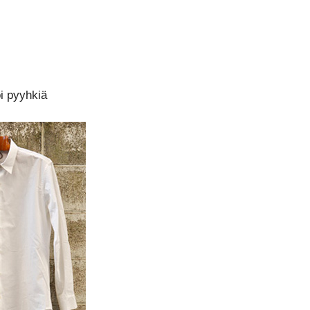
oi pyyhkiä