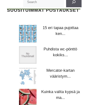
SUOSITUIMMAT POSTAUKSET
15 eri tapaa pujottaa
ken...
Puhdista wc-pönttö
kokiks...
Mercator-kartan
vääristym...
Kuinka valita kypsä ja
ma...