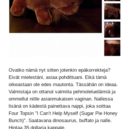
Ovatko nämä nyt sitten jotenkin epäkorrekteja?
Eivät mielestäni, asiaa pohdittuani. Eikä tämä
oikeastaan ole edes mautonta. Tässähän on ideaa.
Valmistaja on ottanut valmiita pehmolelueläimiä ja
ommellut niille asianmukaisen vaginan. Nallessa
lisänä on kädestä painettava nappi, joka soittaa
Four Topsin ”I Can’t Help Myself (Sugar Pie Honey
Bunch)”. Saatavana dinosaurus, buffalo ja nalle.
Hintaa 35 dollaria kappale.