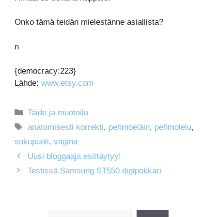
Onko tämä teidän mielestänne asiallista?
n
{democracy:223}
Lähde:
www.etsy.com
Kategoriat
Taide ja muotoilu
Avainsanat
anatomisesti korrekti
,
pehmoeläin
,
pehmolelu
,
sukupuoli
,
vagina
Uusi bloggaaja esittäytyy!
Testissä Samsung ST550 digipokkari