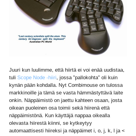
Juuri kun luulimme, että hiirtä ei voi enää uudistaa,
tuli
Scope Node -hiiri
, jossa ”pallokohta” oli kuin
kynän pään kohdalla. Nyt Combimouse on tulossa
markkinoille ja tämä se vasta hämmästyttävä laite
onkin. Näppäimistö on jaettu kahteen osaan, josta
oikean puoleinen osa toimii sekä hiirenä että
näppäimistönä. Kun käyttäjä nappaa oikealla
olevasta hiirestä kiinni, se kytkeytyy
automaattisesti hiireksi ja näppäimet i, o, j, k, l ja <