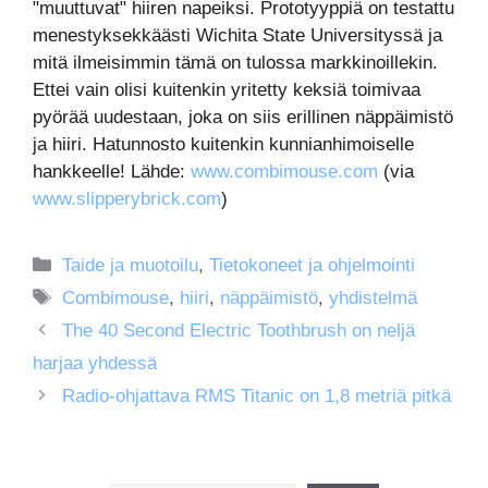
"muuttuvat" hiiren napeiksi. Prototyyppiä on testattu
menestyksekkäästi Wichita State Universityssä ja
mitä ilmeisimmin tämä on tulossa markkinoillekin.
Ettei vain olisi kuitenkin yritetty keksiä toimivaa
pyörää uudestaan, joka on siis erillinen näppäimistö
ja hiiri. Hatunnosto kuitenkin kunnianhimoiselle
hankkeelle! Lähde:
www.combimouse.com
(via
www.slipperybrick.com
)
Kategoriat
Taide ja muotoilu
,
Tietokoneet ja ohjelmointi
Avainsanat
Combimouse
,
hiiri
,
näppäimistö
,
yhdistelmä
The 40 Second Electric Toothbrush on neljä
harjaa yhdessä
Radio-ohjattava RMS Titanic on 1,8 metriä pitkä