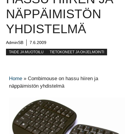
NÄPPÄIMISTÖN
YHDISTELMÄ
AdminSB
7.6.2009
TAIDE JA MUOTOILU
TIETOKONEET JA OHJELMOINTI
Home
»
Combimouse on hassu hiiren ja
näppäimistön yhdistelmä