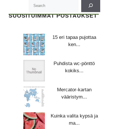
SUOSITUIMMAT POSTAUKSET
15 eri tapaa pujottaa
ken...
Puhdista wc-pönttö
kokiks...
Mercator-kartan
vääristym...
Kuinka valita kypsä ja
ma...