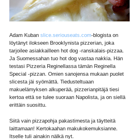
Adam Kuban
slice.seriouseats.com
-blogista on
löytänyt ilokseen Brooklynista pizzerian, joka
tarjoilee asiakkailleen hot dog -ranskalais-pizzaa.
Ja Suomessahan tuo hot dog vastaa nakkia. Hän
testasi Pizzeria Reginellassa tämän Reginella
Special -pizzan. Omien sanojensa mukaan puolet
slicesta jäi syömättä. Tiedusteltuaan
makuelämyksen alkuperää, pizzerianpitäjä tiesi
kertoa että se tulee suoraan Napolista, ja on siellä
erittäin suosittu.
Siitä vain pizzapohja pakastimesta ja täytteitä
laittamaan! Kertokaahan makukokemuksianne.
Itselle tuli ainakin nälkä nyt.