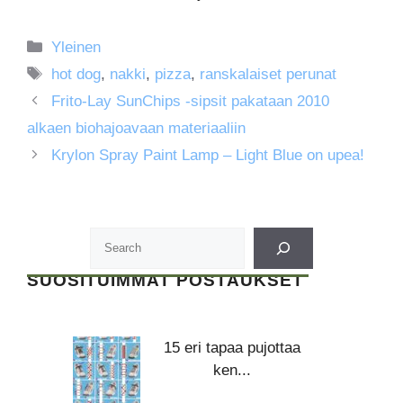
Kategoriat
Yleinen
Avainsanat
hot dog
,
nakki
,
pizza
,
ranskalaiset perunat
Frito-Lay SunChips -sipsit pakataan 2010
alkaen biohajoavaan materiaaliin
Krylon Spray Paint Lamp – Light Blue on upea!
SUOSITUIMMAT POSTAUKSET
15 eri tapaa pujottaa
ken...