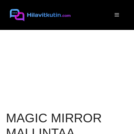
Siirry
sisältöön
Valikko
MAGIC MIRROR
MALLINTAA