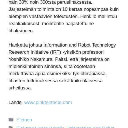
näin 30% noin 300:sta peruslihaksesta.
Järjestelmän toiminta on 10 kertaa nopeampaa kuin
aiempien vastaavien toteutusten. Henkilö mallintuu
reaaliaikaisesti monitorille paljastettuine
lihaksineen.
Hanketta johtaa Information and Robot Technology
Research Initiative (IRT) -yksikön professori
Yoshihiko Nakamura. Paitsi, että järjestelmä on
mielenkiintoinen sinänsä, siitä odotetaan
merkittävää apua esimerkiksi fysioterapiassa,
lihasten tutkimuksessa sekä kaikenlaisessa
urheilussa.
Lähde:
www.pinktentacle.com
Kategoriat
Yleinen
Avainsanat