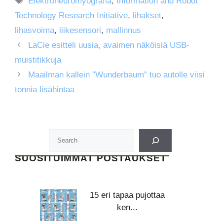
Elektroneuromyografia
,
Information and Robot
Technology Research Initiative
,
lihakset
,
lihasvoima
,
liikesensori
,
mallinnus
LaCie esitteli uusia, avaimen näköisiä USB-
muistitikkuja
Maailman kallein ”Wunderbaum” tuo autolle viisi
tonnia lisähintaa
SUOSITUIMMAT POSTAUKSET
15 eri tapaa pujottaa
ken...