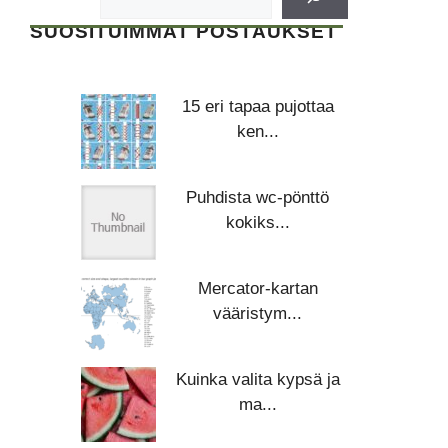
SUOSITUIMMAT POSTAUKSET
15 eri tapaa pujottaa
ken...
Puhdista wc-pönttö
kokiks...
Mercator-kartan
vääristym...
Kuinka valita kypsä ja
ma...