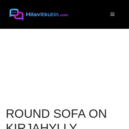
Siirry
sisältöön
Valikko
ROUND SOFA ON
KIRJAHYLLY,