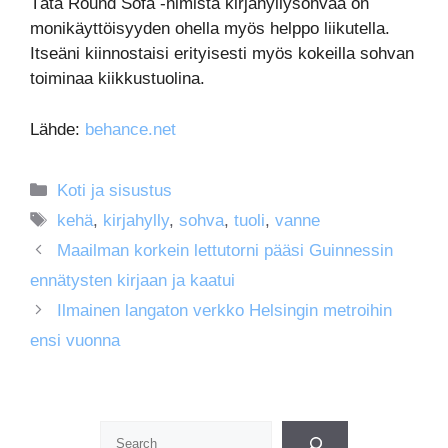
Tätä Round Sofa -nimistä kirjahyllysohvaa on
monikäyttöisyyden ohella myös helppo liikutella.
Itseäni kiinnostaisi erityisesti myös kokeilla sohvan
toiminaa kiikkustuolina.
Lähde:
behance.net
Kategoriat
Koti ja sisustus
Avainsanat
kehä
,
kirjahylly
,
sohva
,
tuoli
,
vanne
Maailman korkein lettutorni pääsi Guinnessin
ennätysten kirjaan ja kaatui
Ilmainen langaton verkko Helsingin metroihin
ensi vuonna