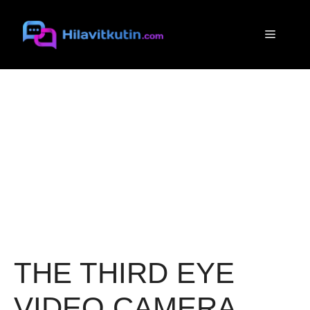
Siirry
sisältöön
Valikko
THE THIRD EYE
VIDEO CAMERA