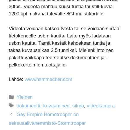
30fps. Videota mahtuu kuusi tuntia tai still-kuvia
1200 kpl mukana tulevalle 8Gt muistikortille.
Videota voidaan katsoa tv:stä tai se voidaan siirtää
tietokoneelle usb:n kautta. Laite myös ladataan
usb:n kautta. Tämä kestää kahdeksan tuntia ja
takaa kuvausaikaa 2,5 tunniksi. Mielenkiintoinen
paketti vaikkapa tee-se-itse dokumenttien ja -
pelkokertoimien tuottajalle.
Lähde:
www.hammacher.com
Kategoriat
Yleinen
Avainsanat
dokumentti
,
kuvaaminen
,
silmä
,
videokamera
Gay Empire Homotrooper on
seksuaalivähemmistö-Stormtrooper