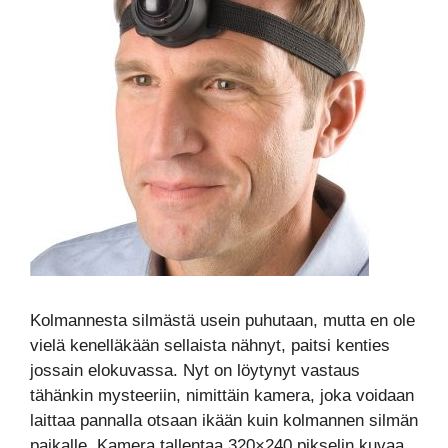
Kolmannesta silmästä usein puhutaan, mutta en ole
vielä kenelläkään sellaista nähnyt, paitsi kenties
jossain elokuvassa. Nyt on löytynyt vastaus
tähänkin mysteeriin, nimittäin kamera, joka voidaan
laittaa pannalla otsaan ikään kuin kolmannen silmän
paikalle. Kamera tallentaa 320×240 pikselin kuvaa