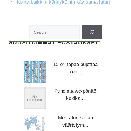
Kohta kaikkiin kännyköihin käy sama laturi
SUOSITUIMMAT POSTAUKSET
15 eri tapaa pujottaa
ken...
Puhdista wc-pönttö
kokiks...
Mercator-kartan
vääristym...