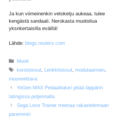
Ja kun viimeinenkin vetoketju aukeaa, tulee
kengästä sandaali. Nerokasta muotoilua
yksnkertaisilla eväillä!
Lähde:
blogs.reuters.com
Kategoriat
Muoti
Avainsanat
koristossut
,
Lenkkitossut
,
modulaarinen
,
muunnettava
YoGen MAX Pedaalilaturi pitää läppärin
latingissa poljennalla
Sega Love Trainer treenaa rakastelemaan
paremmin