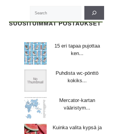
SUOSITUIMMAT POSTAUKSET
15 eri tapaa pujottaa
ken...
Puhdista wc-pönttö
kokiks...
Mercator-kartan
vääristym...
Kuinka valita kypsä ja